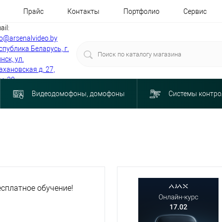
Прайс
Контакты
Портфолио
Сервис
ail:
fo@arsenalvideo.by
спублика Беларусь, г.
нск, ул.
ахановская д. 27,
м. 30
Видеодомофоны, домофоны
Системы контро
сплатное обучение!