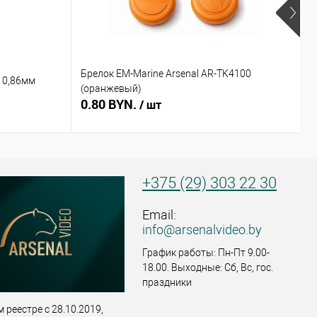
Брелок EM-Marine Arsenal AR-TK4100
Б
 0,86мм
(оранжевый)
(
0.80 BYN.
0
/ шт
+375 (29) 303 22 30
Email:
info@arsenalvideo.by
График работы: Пн-Пт 9.00-
18.00. Выходные: Сб, Вс, гос.
праздники
 реестре с 28.10.2019,