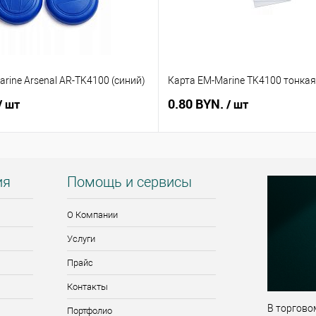
rine Arsenal AR-TK4100 (синий)
Карта EM-Marine TK4100 тонкая
0.80 BYN.
/ шт
/ шт
ия
Помощь и сервисы
О Компании
Услуги
Прайс
Контакты
В торговом
Портфолио