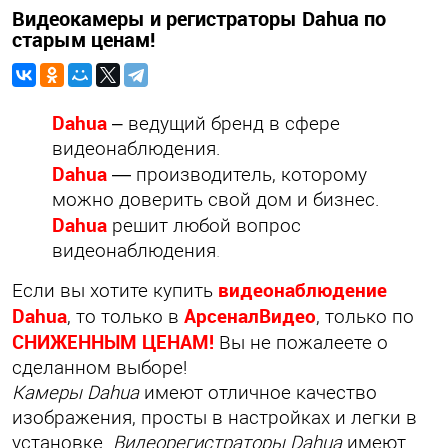
Видеокамеры и регистраторы Dahua по
старым ценам!
Dahua
–
ведущий бренд в сфере
видеонаблюдения.
Dahua
—
производитель, которому
можно доверить свой дом и бизнес
.
Dahua
решит любой вопрос
видеонаблюдения
.
видеонаблюдение
Если вы хотите
купить
Dahua
АрсеналВидео
, то только
в
, только по
СНИЖЕННЫМ ЦЕНАМ!
Вы не пожалеете о
сделанном выборе!
Камеры Dahua
имеют отличное качество
изображения, просты в настройках и легки в
установке.
Видеорегистраторы Dahua
имеют