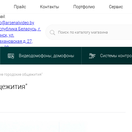
Прайс
Контакты
Портфолио
Сервис
ail:
fo@arsenalvideo.by
спублика Беларусь, г.
нск, ул.
ахановская д. 27,
м. 30
Видеодомофоны, домофоны
Системы контро
ие городские общежития"
щежития"