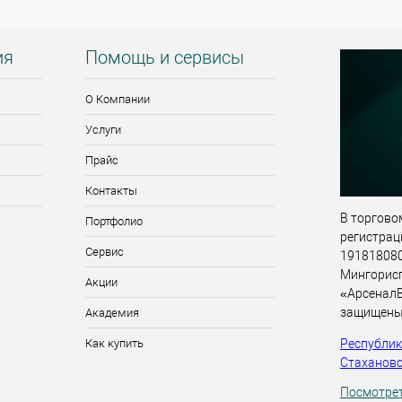
ия
Помощь и сервисы
О Компании
Услуги
Прайс
Контакты
В торговом
Портфолио
регистрац
Сервис
191818080,
Мингорис
Акции
«АрсеналВ
защищены
Академия
Республика
Как купить
Стахановск
Посмотрет