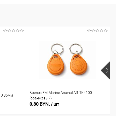
Брелок EM-Marine Arsenal AR-TK4100
Б
 0,86мм
(оранжевый)
(
0.80 BYN.
0
/ шт