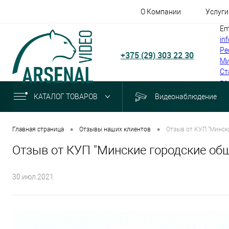
О Компании
Услуги
Em
in
Ре
+375 (29) 303 22 30
Ми
Ст
по
КАТАЛОГ ТОВАРОВ
Видеонаблюдение
•
•
Главная страница
Отзывы наших клиентов
Отзыв от КУП "Минск
Отзыв от КУП "Минские городские об
30.июл.2021