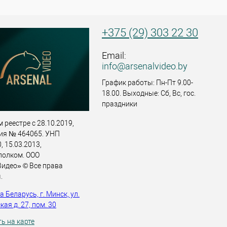
+375 (29) 303 22 30
Email:
info@arsenalvideo.by
График работы: Пн-Пт 9.00-
18.00. Выходные: Сб, Вс, гос.
праздники
 реестре с 28.10.2019,
ия № 464065. УНП
 15.03.2013,
полком. ООО
идео» © Все права
.
 Беларусь, г. Минск, ул.
ая д. 27, пом. 30
ь на карте