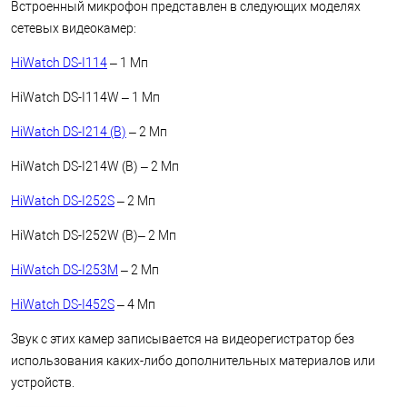
Встроенный микрофон представлен в следующих моделях
сетевых видеокамер:
HiWatch DS-I114
– 1 Мп
HiWatch DS-I114W – 1 Мп
HiWatch DS-I214 (B)
– 2 Мп
HiWatch DS-I214W (B) – 2 Мп
HiWatch DS-I252S
– 2 Мп
HiWatch DS-I252W (B)– 2 Мп
HiWatch DS-I253M
– 2 Мп
HiWatch DS-I452S
– 4 Мп
Звук с этих камер записывается на видеорегистратор без
использования каких-либо дополнительных материалов или
устройств.