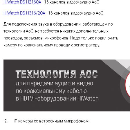
HiWatch DS-H216QA
- 16 каналов видео/аудио AoC
HiWatch DS-H316/2QA
- 16 каналов видео/аудио AoC
Для подключения звука в оборудовании, работающем по
технологии АоС, не требуется никаких дополнительных
проводов, разъемов, микрофонов. Надо только подключить
камеру по коаксиальному проводу к регистратору.
2. IP камеры со встроенным микрофоном.