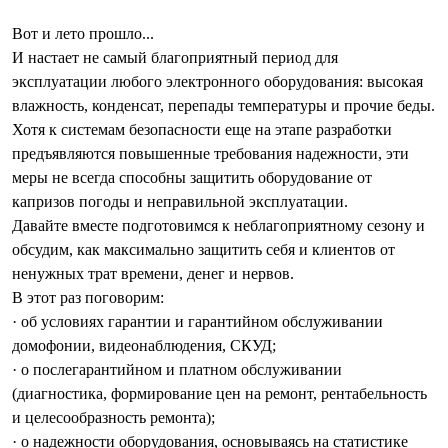
Вот и лето прошло...
И настает не самый благоприятный период для
эксплуатации любого электронного оборудования: высокая
влажность, конденсат, перепады температуры и прочие беды.
Хотя к системам безопасности еще на этапе разработки
предъявляются повышенные требования надежности, эти
меры не всегда способны защитить оборудование от
капризов погоды и неправильной эксплуатации.
Давайте
вместе
подготовимся
к
неблагоприятному
сезону
и
обсудим,
как
максимально
защитить
себя
и
клиентов
от
ненужных трат
времени, денег и нервов.
В этот раз
поговорим
:
· об условиях гарантии и
гарантийном обслуживании
домофонии, видеонаблюдения, СКУД;
· о послегарантийном и
платном обслуживании
(диагностика, формирование цен на ремонт, рентабельность
и целесообразность ремонта);
· о
надежности
оборудования, основываясь на статистике