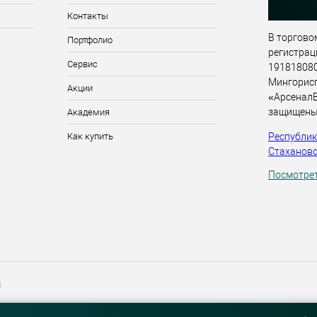
Контакты
В торговом
Портфолио
регистрац
Сервис
191818080,
Мингорис
Акции
«АрсеналВ
защищены
Академия
Республика
Как купить
Стахановск
Посмотрет