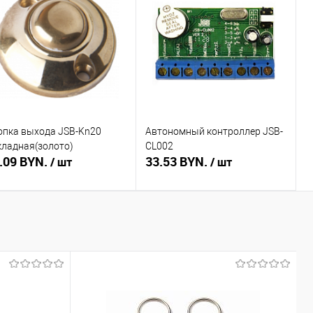
пить в 1 клик
Сравнение
Купить в 1 клик
Сравнение
избранное
Недоступно
В избранное
Недоступно
опка выхода JSB-Kn20
Автономный контроллер JSB-
кладная(золото)
CL002
.09 BYN.
33.53 BYN.
/ шт
/ шт
Подписаться
Подписаться
пить в 1 клик
Сравнение
Купить в 1 клик
Сравнение
избранное
Недоступно
В избранное
Недоступно