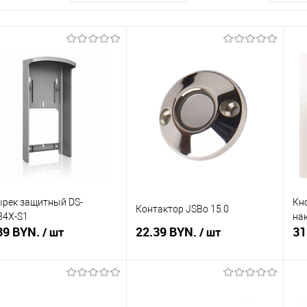
рек защитный DS-
Кн
Контактор JSBo 15.0
34X-S1
на
39 BYN.
22.39 BYN.
31
/ шт
/ шт
В корзину
В корзину