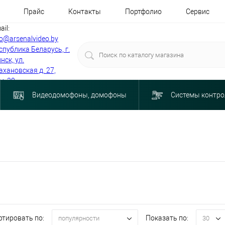
Прайс
Контакты
Портфолио
Сервис
ail:
fo@arsenalvideo.by
спублика Беларусь, г.
нск, ул.
ахановская д. 27,
м. 30
Видеодомофоны, домофоны
Системы контро
ртировать по:
Показать по:
популярности
30