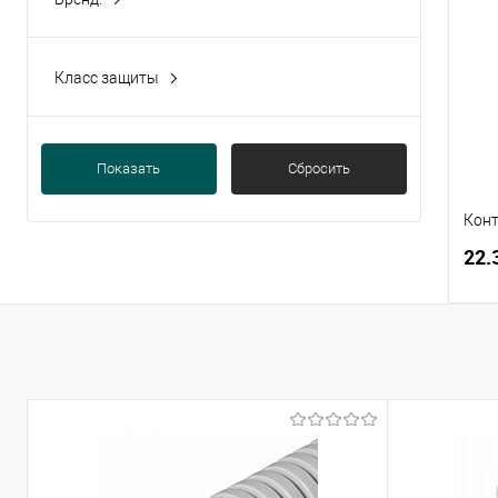
JSB
(8)
Купи
В и
Класс защиты
IP 65
(1)
Показать
Сбросить
Конт
22.
Купи
В и