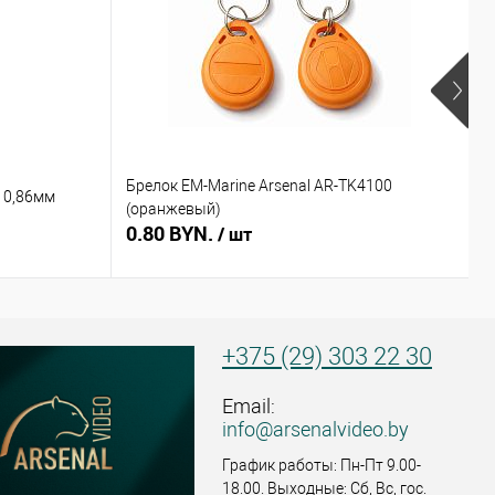
Брелок EM-Marine Arsenal AR-TK4100
Б
 0,86мм
(оранжевый)
(
0.80 BYN.
0
/ шт
+375 (29) 303 22 30
Email:
info@arsenalvideo.by
График работы: Пн-Пт 9.00-
18.00. Выходные: Сб, Вс, гос.