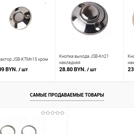
ть в 1 клик
Сравнение
Купить в 1 клик
Сравнение
Ку
збранное
В наличии
В избранное
В наличии
В 
Кнопка выхода JSB-Kn21
Кн
актор JSB-KTMn15 хром
накладная
на
39 BYN.
28.80 BYN.
23
/ шт
/ шт
Подписаться
Подписаться
САМЫЕ ПРОДАВАЕМЫЕ ТОВАРЫ
ть в 1 клик
Сравнение
Купить в 1 клик
Сравнение
Ку
збранное
Недоступно
В избранное
Недоступно
В 