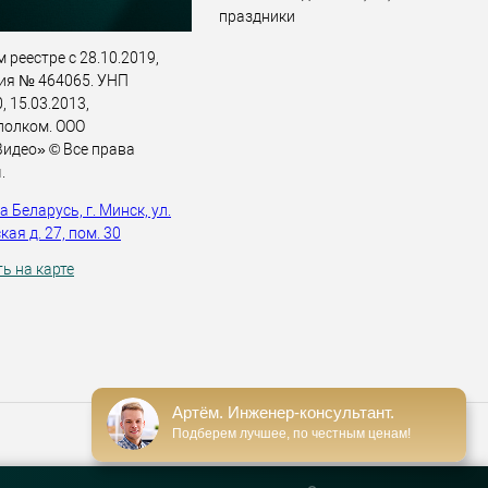
праздники
 реестре с 28.10.2019,
ия № 464065. УНП
 15.03.2013,
полком. ООО
идео» © Все права
.
 Беларусь, г. Минск, ул.
ая д. 27, пом. 30
ь на карте
Артём. Инженер-консультант.
Подберем лучшее, по честным ценам!