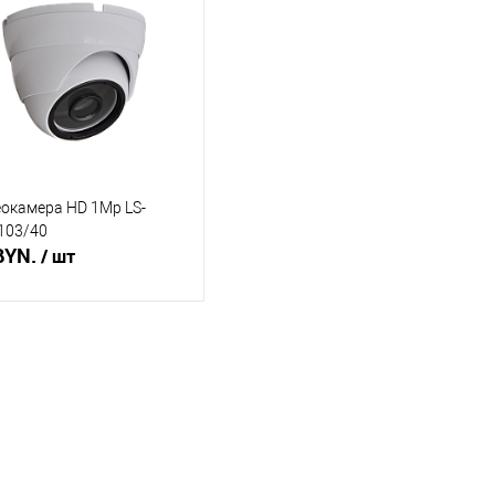
ть в 1 клик
Сравнение
Купить в 1 клик
Сравнение
Ку
збранное
Недоступно
В избранное
В наличии
В 
окамера HD 1Mp LS-
103/40
BYN.
/ шт
Подписаться
ть в 1 клик
Сравнение
збранное
Недоступно