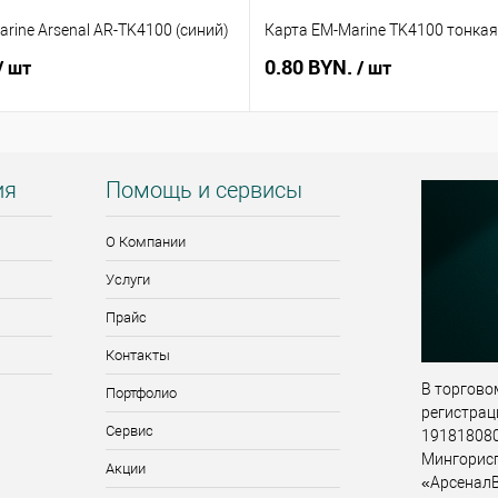
rine Arsenal AR-TK4100 (синий)
Карта EM-Marine TK4100 тонкая
0.80 BYN.
/ шт
/ шт
ия
Помощь и сервисы
О Компании
Услуги
Прайс
Контакты
В торговом
Портфолио
регистрац
Сервис
191818080,
Мингорис
Акции
«АрсеналВ