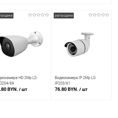
продажа
распродажа
деокамера HD 2Mp LS-
Видеокамера IP 2Mp LS-
D204/69
IP203/61
.80 BYN.
76.80 BYN.
/ шт
/ шт
В корзину
В корзину