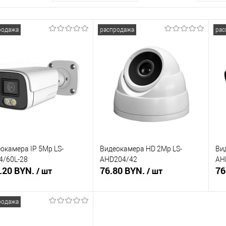
родажа
распродажа
рас
окамера IP 5Mp LS-
Видеокамера HD 2Mp LS-
Ви
4/60L-28
AHD204/42
AH
.20 BYN.
76.80 BYN.
76
/ шт
/ шт
родажа
Подписаться
В корзину