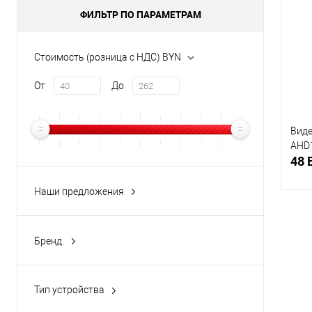
ФИЛЬТР ПО ПАРАМЕТРАМ
Купи
В и
Стоимость (розница с НДС) BYN
От
До
Виде
AHD
48 
Наши предложения
распродажа
(5)
Бренд.
Купи
LS
(5)
В и
Тип устройства
Камера IP
(2)