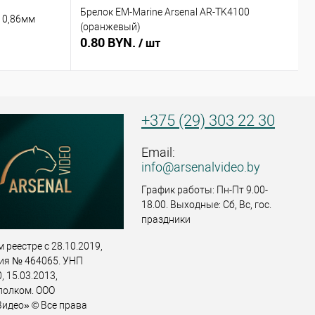
Брелок EM-Marine Arsenal AR-TK4100
Б
 0,86мм
(оранжевый)
(
0.80 BYN.
0
/ шт
+375 (29) 303 22 30
Email:
info@arsenalvideo.by
График работы: Пн-Пт 9.00-
18.00. Выходные: Сб, Вс, гос.
праздники
 реестре с 28.10.2019,
ия № 464065. УНП
 15.03.2013,
полком. ООО
идео» © Все права