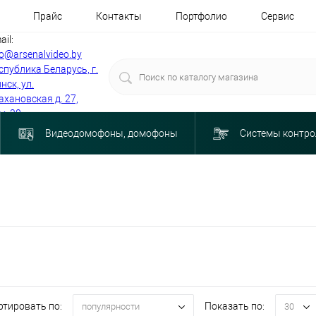
Прайс
Контакты
Портфолио
Сервис
ail:
fo@arsenalvideo.by
спублика Беларусь, г.
нск, ул.
ахановская д. 27,
м. 30
Видеодомофоны, домофоны
Системы контро
ртировать по:
Показать по:
популярности
30