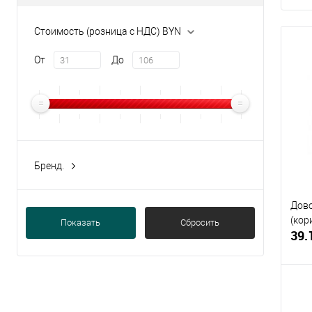
Стоимость (розница с НДС) BYN
От
До
Бренд.
NOTEDO
(10)
Дово
(кор
Показать
Сбросить
39.