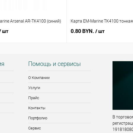
rine Arsenal AR-TK4100 (синий)
Карта EM-Marine TK4100 тонкая
0.80 BYN.
/ шт
/ шт
ия
Помощь и сервисы
О Компании
Услуги
Прайс
Контакты
В торговом
Портфолио
регистрац
Сервис
191818080,