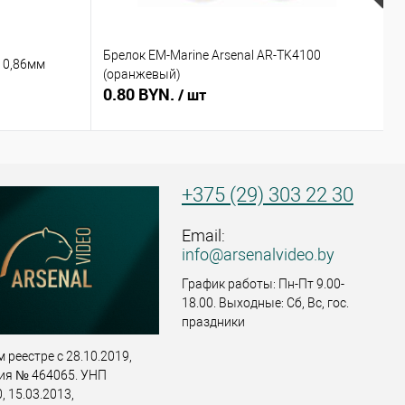
Брелок EM-Marine Arsenal AR-TK4100
Б
 0,86мм
(оранжевый)
(
0.80 BYN.
0
/ шт
+375 (29) 303 22 30
Email:
info@arsenalvideo.by
График работы: Пн-Пт 9.00-
18.00. Выходные: Сб, Вс, гос.
праздники
 реестре с 28.10.2019,
ия № 464065. УНП
 15.03.2013,