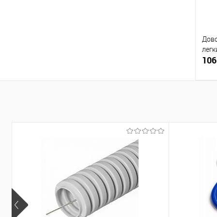
Дово
легк
106
Купи
В и