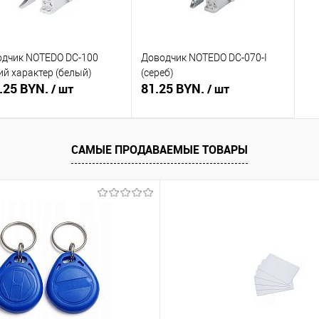
дчик NOTEDO DC-100
Доводчик NOTEDO DC-070-I
ий характер (белый)
(сереб)
.25 BYN.
81.25 BYN.
/ шт
/ шт
Подписаться
Подписаться
САМЫЕ ПРОДАВАЕМЫЕ ТОВАРЫ
ть в 1 клик
Сравнение
Купить в 1 клик
Сравнение
збранное
Недоступно
В избранное
Недоступно