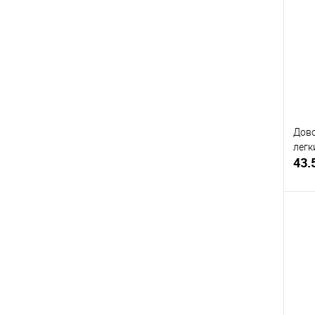
Купи
В и
Дово
легк
43.
Купи
В и