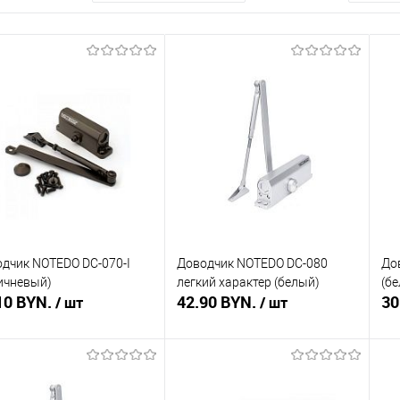
дчик NOTEDO DC-070-I
Доводчик NOTEDO DC-080
До
ичневый)
легкий характер (белый)
(б
10 BYN.
42.90 BYN.
30
/ шт
/ шт
Подписаться
Подписаться