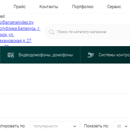
Прайс
Контакты
Портфолио
Сервис
ail:
fo@arsenalvideo.by
спублика Беларусь, г.
нск, ул.
ахановская д. 27,
м. 30
Видеодомофоны, домофоны
Системы контро
ртировать по:
Показать по:
популярности
30