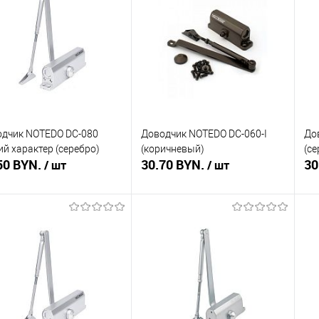
ть в 1 клик
Сравнение
Купить в 1 клик
Сравнение
Ку
збранное
Недоступно
В избранное
Недоступно
В 
дчик NOTEDO DC-080
Доводчик NOTEDO DC-060-I
До
ий характер (серебро)
(коричневый)
(се
50 BYN.
30.70 BYN.
30
/ шт
/ шт
Подписаться
Подписаться
ть в 1 клик
Сравнение
Купить в 1 клик
Сравнение
Ку
збранное
Недоступно
В избранное
Недоступно
В 