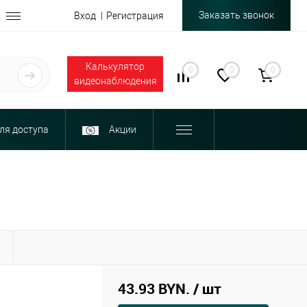
Заказать звонок
Вход
Регистрация
Калькулятор
0
0
0
видеонаблюдения
ля доступа
Акции
Ы
43.93 BYN.
/ шт