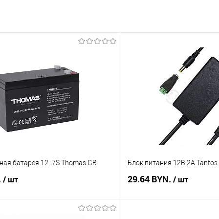
ная батарея 12- 7S Thomas GB
Блок питания 12В 2А Tantos
.
29.64 BYN.
/ шт
/ шт
В корзину
В корз