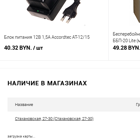
Бесперебойны
Блок питания 12В 1,5А Accordtec АТ-12/15
ББП-20 Lite 
40.32 BYN.
49.28 BYN
/ шт
В корзину
НАЛИЧИЕ В МАГАЗИНАХ
Купить в 1 клик
Сравнение
Купить в 1
В избранное
В наличии
В избранное
Название
Г
Стахановская, 27-30 (Стахановская, 27-30)
загрузка карты...