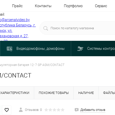
Прайс
Контакты
Портфолио
Сервис
ail:
fo@arsenalvideo.by
спублика Беларусь, г.
нск, ул.
ахановская д. 27,
м. 30
Видеодомофоны, домофоны
Системы контро
муляторная батарея 12- 7 GP AGM/CONTACT
GM/CONTACT
ХАРАКТЕРИСТИКИ
ПОХОЖИЕ ТОВАРЫ
НАЛИЧИЕ
ФАЙЛ
Отзывов: 0
Добавить отзыв