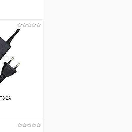
 TS-2A
ину