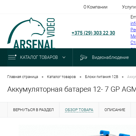
О Компании
Услуги
Em
in
Ре
+375 (29) 303 22 30
Ми
Ст
по
КАТАЛОГ ТОВАРОВ
Видеонаблюдение
•
•
•
Главная страница
Каталог товаров
Блоки питания 12В
Акку
Аккумуляторная батарея 12- 7 GP A
ВЕРНУТЬСЯ В РАЗДЕЛ
ОБЗОР ТОВАРА
ОПИСАНИЕ