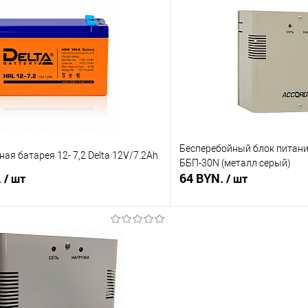
 клик
Сравнение
Купить в 1 клик
В наличии
В избранное
Бесперебойный блок питани
ая батарея 12- 7,2 Delta 12V/7.2Ah
ББП-30N (металл серый)
.
64 BYN.
/ шт
/ шт
В корзину
В корз
 клик
Сравнение
Купить в 1 клик
В наличии
В избранное