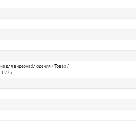
е для видеонаблюдения / Товар /
 1.775