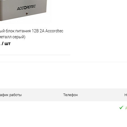
й блок питания 12В 2А Accordtec
(металл серый)
.
/ шт
В корзину
 клик
Сравнение
В наличии
рафик работы
Телефон
Н