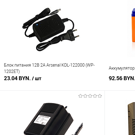
Купить в 1 клик
Сравнение
Купить в 1
В избранное
В наличии
В избранное
Блок питания 12В 2А Arsenal KDL-122000 (WP-
Аккумуляторн
1202ET)
23.04 BYN.
92.56 BYN
/ шт
В корзину
Купить в 1 клик
Сравнение
Купить в 1
В избранное
В наличии
В избранное