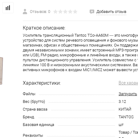
Отзывов: 0
Добавить отзыв
Краткое описание:
Усилитель трансляционный Tantos TSo-AA60M — это многофу
устройство для систем речевого оповещения и фонового муз
магазинах, офисах и общественных помещениях. Он поддержи
двумя независимыми зонами, имеет встроенный MP3-проигры
или USB), FM-радио, микрофонные и линейные входы, а также
пультом дистанционного управления. Усилитель совместим 
линиями 100 В и низкоомными акустическими системами. В
активных микрофонов к входам MIC1/MIC2 может вывести уст
Характеристики:
Все хара
Файлы
Загрузить
Вес (брутто)
3.12
Страна ввоза
КИТАЙ
Бренд.
TANTOS
Базовая единица
шт
Товар / То
Реквизиты