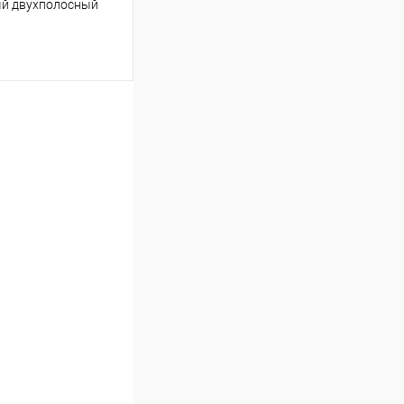
ый двухполосный
ину
Сравнение
В наличии