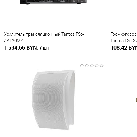
Усилитель трансляционный Tantos TSo-
Громкоговор
AA120MZ
Tantos TSo-
1 534.66 BYN.
108.42 BY
/ шт
В корзину
Купить в 1 клик
Сравнение
Купить в 1
В избранное
В наличии
В избранное