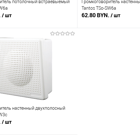
итель потолочный встраевыемый
Громкоговоритель настенн
PW6a
Tantos TSo-SW6a
.
62.80 BYN.
/ шт
/ шт
В корзину
В корз
 клик
Сравнение
Купить в 1 клик
В наличии
В избранное
итель настенный двухполосный
SW3c
.
/ шт