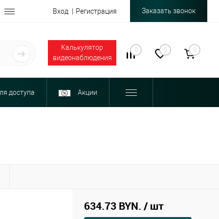
Заказать звонок
Вход
Регистрация
Калькулятор
0
0
0
видеонаблюдения
ля доступа
Акции
Ы
634.73 BYN.
/ шт