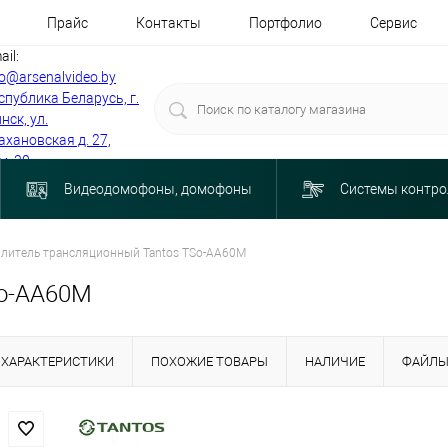
Прайс
Контакты
Портфолио
Сервис
ail:
fo@arsenalvideo.by
спублика Беларусь, г.
нск, ул.
ахановская д. 27,
м. 30
Видеодомофоны, домофоны
Системы контро
литель трансляционный Tantos TSo-AA60M
So-AA60M
ХАРАКТЕРИСТИКИ
ПОХОЖИЕ ТОВАРЫ
НАЛИЧИЕ
ФАЙЛ