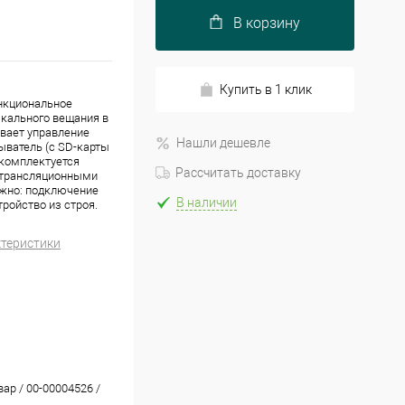
В корзину
Купить в 1 клик
нкциональное
ыкального вещания в
вает управление
Нашли дешевле
ватель (с SD-карты
 комплектуется
Рассчитать доставку
с трансляционными
ажно: подключение
В наличии
ройство из строя.
ктеристики
вар / 00-00004526 /