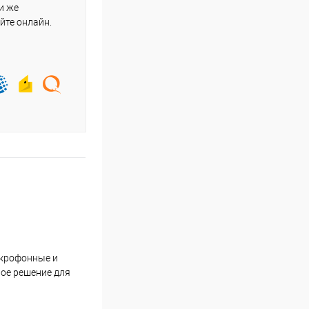
и же
йте онлайн.
икрофонные и
ное решение для