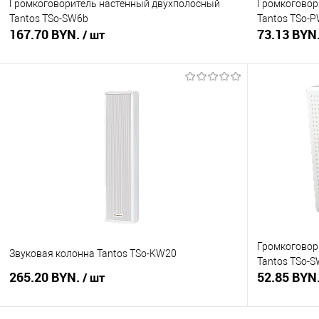
Громкоговоритель настенный двухполосный
Громкоговор
Tantos TSo-SW6b
Tantos TSo-
167.70 BYN.
73.13 BYN
/ шт
В корзину
Купить в 1 клик
Сравнение
Купить в 1
В избранное
В наличии
В избранное
Громкоговор
Звуковая колонна Tantos TSo-KW20
Tantos TSo-
265.20 BYN.
52.85 BYN
/ шт