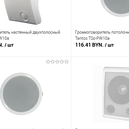
итель настенный двухполосный
Громкоговоритель потолоч
SW10a
Tantos TSo-PW10a
N.
116.41 BYN.
/ шт
/ шт
В корзину
В корз
 клик
Сравнение
Купить в 1 клик
В наличии
В избранное