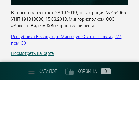
В торговом реестре с 28.10.2019, регистрация № 464065.
УНП 191818080, 15.03.2013, Мингорисполком. ООО
«АрсеналВидео» © Все права защищены.
Республика Беларусь, г. Минск, ул. Стахановская д. 27,
пом. 30
Посмотреть на карте
+375 (29) 303 22 30
КАТАЛОГ
КОРЗИНА
0
Email:
info@arsenalvideo.by
График работы: Пн-Пт 9.00-18.00. Выходные: Сб, Вс, гос.
праздники