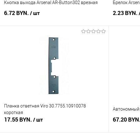
Кнопка выхода Arsenal AR-Button302 врезная
Брелок Arsen
6.72 BYN.
2.23 BYN.
/ шт
В корзину
Купить в 1 клик
Сравнение
Купить в 1
В избранное
В наличии
В избранное
Планка ответная Viro 30.7755.10910078
Автономный 
короткая
17.55 BYN.
67.20 BYN
/ шт