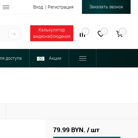
Заказать звонок
Вход
Регистрация
Калькулятор
0
0
0
видеонаблюдения
ля доступа
Акции
Ы
79.99 BYN.
/ шт