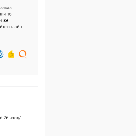
 заказ
или по
и же
йте онлайн.
d-26-вход/