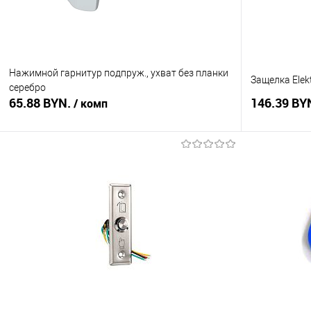
Нажимной гарнитур подпруж., ухват без планки
Защелка Elekt
серебро
65.88 BYN.
146.39 BY
/ комп
В корзину
Купить в 1 клик
Сравнение
Купить в 1
В избранное
В наличии
В избранное