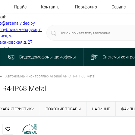
Прайс
Контакты
Портфолио
Сервис
ail:
fo@arsenalvideo.by
спублика Беларусь, г.
нск, ул.
ахановская д. 27,
м. 30
Видеодомофоны, домофоны
Системы контро
•
Автономный контроллер Arsenal AR-CTR4-IP68 Metal
R4-IP68 Metal
ХАРАКТЕРИСТИКИ
ПОХОЖИЕ ТОВАРЫ
НАЛИЧИЕ
ФАЙЛ