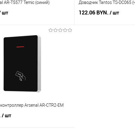
al AR-T5577 Temic (синий)
Доводчик Tantos TS-DC065 (
122.06 BYN.
/ шт
/ шт
В корзину
В корз
 клик
Сравнение
Купить в 1 клик
В наличии
В избранное
контроллер Arsenal AR-CTR2-EM
.
/ шт