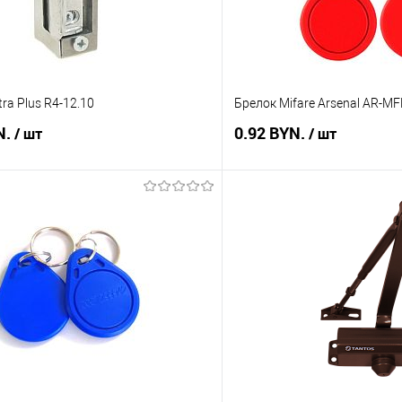
ra Plus R4-12.10
Брелок Mifare Arsenal AR-M
N.
0.92 BYN.
/ шт
/ шт
В корзину
В корз
 клик
Сравнение
Купить в 1 клик
В наличии
В избранное