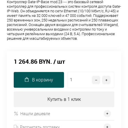
Контроллер Gate-IP-Base mod.23 — это базовый сетевой
контроллер для профессиональных систем контроля доступа Gate-
IP-Web. Он объединяется по сети Ethernet (10/100 Мбит/с, RJ-45) и
имеет память на 32 000 ключей и 47 000 событий. Поддерживает
250 временных зон, 250 недельных расписаний и 250 плавающих
расписаний. Оснащён двумя входами для считывателей Wiegand,
восемью универсальными входами с контролем по току и
четырьмя релейными выходами (24 В, 5 А). Профессиональное
решение для масштабируемых объектов.
1 264.86 BYN.
/ шт
В корзину
Купить в 1 клик
Нашли дешевле
Рассчитать доставку