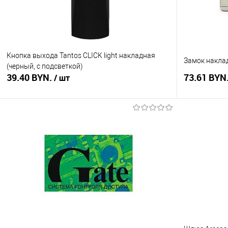
Кнопка выхода Tantos CLICK light накладная
Замок наклад
(черный, с подсветкой)
39.40 BYN.
73.61 BYN
/ шт
В корзину
Купить в 1 клик
Сравнение
Купить в 1
В избранное
В наличии
В избранное