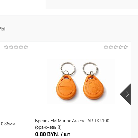
РЫ
Брелок EM-Marine Arsenal AR-TK4100
Б
 0,86мм
(оранжевый)
(
0.80 BYN.
0
/ шт