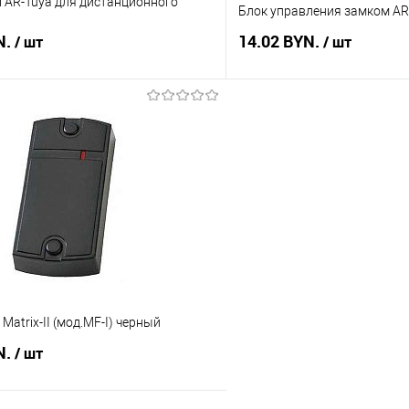
 AR-Tuya для дистанционного
Блок управления замком A
N.
14.02 BYN.
/ шт
/ шт
В корзину
В корз
 клик
Сравнение
Купить в 1 клик
В наличии
В избранное
Matrix-II (мод.MF-I) черный
N.
/ шт