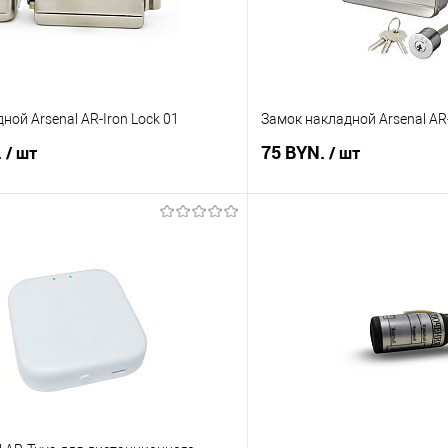
ной Arsenal AR-Iron Lock 01
Замок накладной Arsenal AR-
.
75 BYN.
/ шт
/ шт
В корзину
В корз
 клик
Сравнение
Купить в 1 клик
В наличии
В избранное