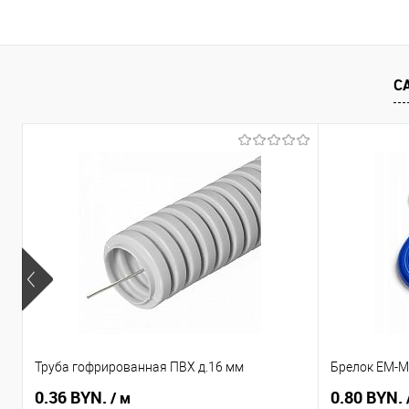
В корзину
Купить в 1 клик
Сравнение
Купить в 1
С
В избранное
В наличии
В избранное
Труба гофрированная ПВХ д.16 мм
Брелок EM-Ma
0.36 BYN.
0.80 BYN.
/ м