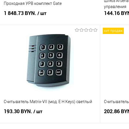
Шлюз Arsenal
Проходная УРВ комплект Gate
управления
1 848.73 BYN.
144.16 BY
/ шт
хит продаж
В корзину
Купить в 1 клик
Сравнение
Купить в 1
В избранное
В наличии
В избранное
Считыватель Matrix-VII (мод. E H Keys) светлый
Считыватель 
193.30 BYN.
202.86 BY
/ шт