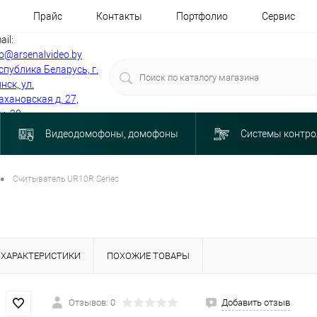
Прайс
Контакты
Портфолио
Сервис
ail:
fo@arsenalvideo.by
спублика Беларусь, г.
нск, ул.
ахановская д. 27,
м. 30
Видеодомофоны, домофоны
Системы контро
•
Считыватель UR10R Series
ХАРАКТЕРИСТИКИ
ПОХОЖИЕ ТОВАРЫ
Отзывов: 0
Добавить отзыв