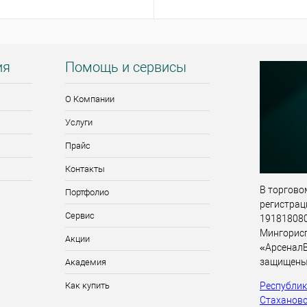
ия
Помощь и сервисы
О Компании
Услуги
Прайс
Контакты
В торговом
Портфолио
регистрац
Сервис
191818080,
Мингорис
Акции
«АрсеналВ
защищены
Академия
Республика
Как купить
Стахановск