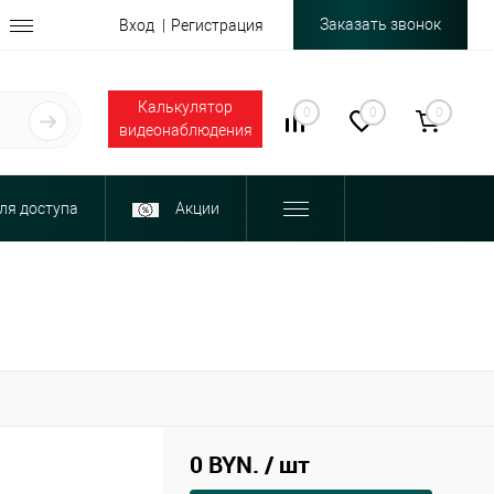
Заказать звонок
Вход
Регистрация
Калькулятор
0
0
0
видеонаблюдения
ля доступа
Акции
0 BYN.
/ шт