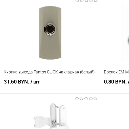
В корзину
Купить в 1 клик
Сравнение
Купить в 1
В избранное
В наличии
В избранное
Кнопка выхода Tantos CLICK накладная (белый)
Брелок EM-Ma
31.60 BYN.
0.80 BYN.
/ шт
В корзину
Купить в 1 клик
Сравнение
Купить в 1