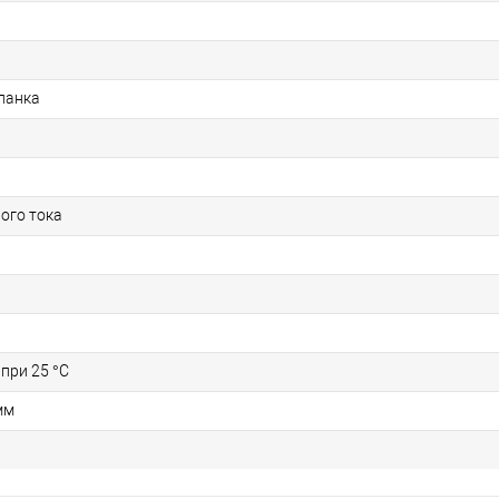
ланка
ого тока
 при 25 °С
мм