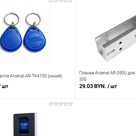
В корзину
В корз
 клик
Сравнение
Купить в 1 клик
В наличии
В избранное
Планка Arsenal AR-350U для 
rine Arsenal AR-TK4100 (синий)
350
29.03 BYN.
/ шт
/ шт
В корзину
В корз
 клик
Сравнение
Купить в 1 клик