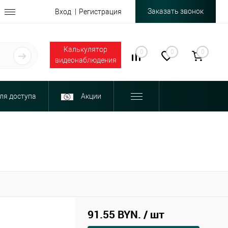
Заказать звонок
Вход
Регистрация
Калькулятор
0
0
0
видеонаблюдения
ля доступа
Акции
91.55 BYN.
/ шт