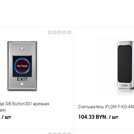
а SIB Button301 врезная
Считыватель iFLOW F-KD-4
ая)
.
104.33 BYN.
/ шт
/ шт