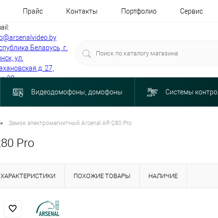
Прайс
Контакты
Портфолио
Сервис
ail:
fo@arsenalvideo.by
спублика Беларусь, г.
нск, ул.
ахановская д. 27,
м. 30
Видеодомофоны, домофоны
Системы контро
•
Замок электромагнитный Arsenal AR-280 Pro
80 Pro
ХАРАКТЕРИСТИКИ
ПОХОЖИЕ ТОВАРЫ
НАЛИЧИЕ