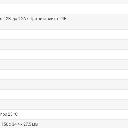
т 12В: до 1.2А / При питании от 24В:
 при 25 °С
 150 х 34,4 х 27,5 мм