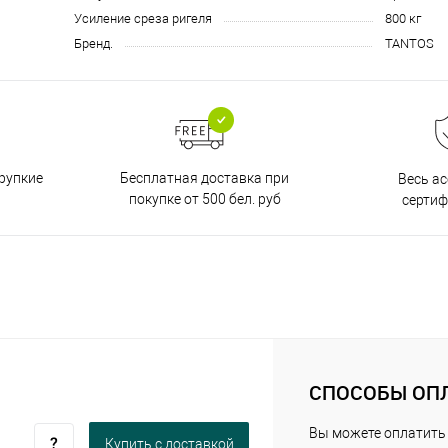
Усиление среза ригеля
800 кг
Бренд.
TANTOS
Бесплатная доставка при
рупкие
Весь а
покупке от 500 бел. руб
серти
СПОСОБЫ ОП
Вы можете оплатить
Купить c доставкой