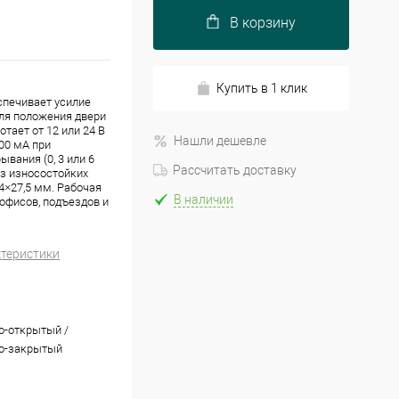
В корзину
Купить в 1 клик
спечивает усилие
оля положения двери
отает от 12 или 24 В
Нашли дешевле
00 мА при
вания (0, 3 или 6
Рассчитать доставку
из износостойких
4×27,5 мм. Рабочая
В наличии
 офисов, подъездов и
ктеристики
-открытый /
о-закрытый