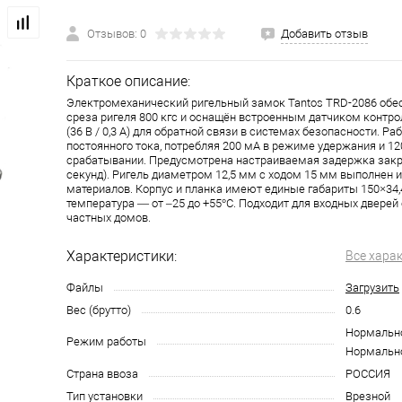
Отзывов: 0
Добавить отзыв
Краткое описание:
Электромеханический ригельный замок Tantos TRD-2086 обе
среза ригеля 800 кгс и оснащён встроенным датчиком контр
(36 В / 0,3 А) для обратной связи в системах безопасности. Раб
постоянного тока, потребляя 200 мА в режиме удержания и 12
срабатывании. Предусмотрена настраиваемая задержка закры
секунд). Ригель диаметром 12,5 мм с ходом 15 мм выполнен 
материалов. Корпус и планка имеют единые габариты 150×34,
температура — от –25 до +55°C. Подходит для входных дверей
частных домов.
Характеристики:
Все хара
Файлы
Загрузить
Вес (брутто)
0.6
Нормально
Режим работы
Нормальн
Страна ввоза
РОССИЯ
Тип установки
Врезной