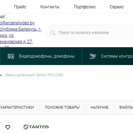
Прайс
Контакты
Портфолио
Сервис
ail:
fo@arsenalvideo.by
спублика Беларусь, г.
нск, ул.
ахановская д. 27,
м. 30
Видеодомофоны, домофоны
Системы контро
•
Замок ригельный Tantos TRD-2086
ХАРАКТЕРИСТИКИ
ПОХОЖИЕ ТОВАРЫ
НАЛИЧИЕ
ФАЙЛ