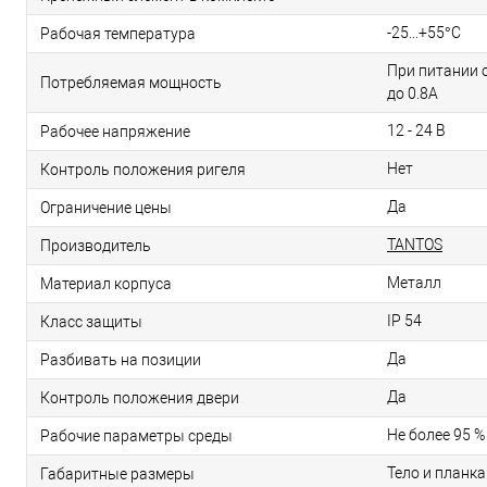
-25...+55°С
Рабочая температура
При питании о
Потребляемая мощность
до 0.8А
12 - 24 В
Рабочее напряжение
Нет
Контроль положения ригеля
Да
Ограничение цены
TANTOS
Производитель
Металл
Материал корпуса
IP 54
Класс защиты
Да
Разбивать на позиции
Да
Контроль положения двери
Не более 95 %
Рабочие параметры среды
Тело и планка:
Габаритные размеры