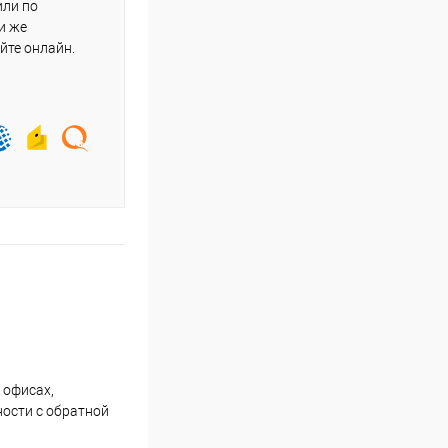
или по
и же
йте онлайн.
 офисах,
ности с обратной