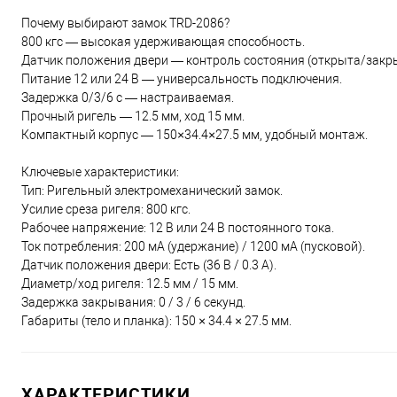
Почему выбирают замок TRD-2086?
800 кгс — высокая удерживающая способность.
Датчик положения двери — контроль состояния (открыта/закры
Питание 12 или 24 В — универсальность подключения.
Задержка 0/3/6 с — настраиваемая.
Прочный ригель — 12.5 мм, ход 15 мм.
Компактный корпус — 150×34.4×27.5 мм, удобный монтаж.
Ключевые характеристики:
Тип: Ригельный электромеханический замок.
Усилие среза ригеля: 800 кгс.
Рабочее напряжение: 12 В или 24 В постоянного тока.
Ток потребления: 200 мА (удержание) / 1200 мА (пусковой).
Датчик положения двери: Есть (36 В / 0.3 А).
Диаметр/ход ригеля: 12.5 мм / 15 мм.
Задержка закрывания: 0 / 3 / 6 секунд.
Габариты (тело и планка): 150 × 34.4 × 27.5 мм.
ХАРАКТЕРИСТИКИ