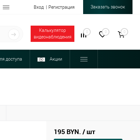
Заказать звонок
Вход
Регистрация
Калькулятор
0
0
0
видеонаблюдения
ля доступа
Акции
Ы
195 BYN.
/ шт