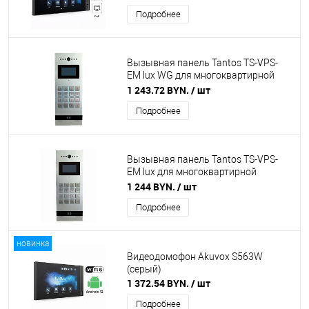
Подробнее
Вызывная панель Tantos TS-VPS-
EM lux WG для многоквартирной
системы
1 243.72 BYN.
/ шт
Подробнее
Вызывная панель Tantos TS-VPS-
EM lux для многоквартирной
системы
1 244 BYN.
/ шт
Подробнее
новинка
Видеодомофон Akuvox S563W
(серый)
1 372.54 BYN.
/ шт
Подробнее