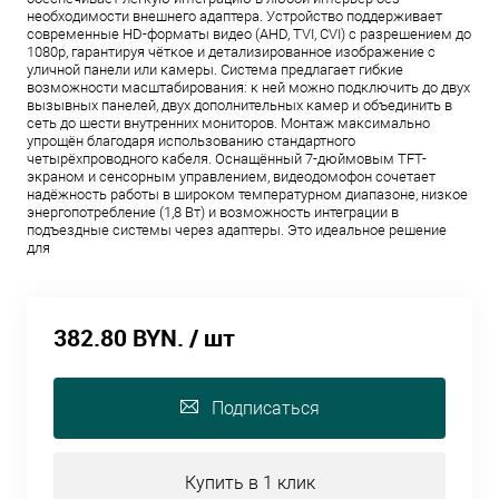
необходимости внешнего адаптера. Устройство поддерживает
современные HD-форматы видео (AHD, TVI, CVI) с разрешением до
1080p, гарантируя чёткое и детализированное изображение с
уличной панели или камеры. Система предлагает гибкие
возможности масштабирования: к ней можно подключить до двух
вызывных панелей, двух дополнительных камер и объединить в
сеть до шести внутренних мониторов. Монтаж максимально
упрощён благодаря использованию стандартного
четырёхпроводного кабеля. Оснащённый 7-дюймовым TFT-
экраном и сенсорным управлением, видеодомофон сочетает
надёжность работы в широком температурном диапазоне, низкое
энергопотребление (1,8 Вт) и возможность интеграции в
подъездные системы через адаптеры. Это идеальное решение
для
382.80 BYN.
/ шт
Подписаться
Купить в 1 клик