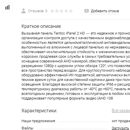
Отзывов: 0
Добавить отзыв
Краткое описание:
Вызывная панель Tantos iPanel 2 HD — это надежное и прочно
организации контроля доступа с качественным видеонаблюд
особенностью является цельнометаллический антивандальны
выполненный из алюминия с лицевой панелью из нержавеюще
обеспечивает исключительную стойкость к механическим во
коррозии, продлевая срок службы в самых требовательных ус
оснащена современной AHD-камерой, обеспечивающей четко
разрешении 1080p с широким углом обзора 120°, что позволя
все пространство перед входом. Для круглосуточного наблюд
оборудовано эффективной ИК-подсветкой, автоматически в
темное время суток для качественной картинки даже при пол
освещения. Благодаря высокой степени защиты IP66 и расши
температурному диапазону работы от -40°C до +60°C, панель 
всепогодным решением, готовым к эксплуатации в любом кл
поддерживает популярные форматы видео (AHD 108
Характеристики:
Все хара
Наши предложения
хит прода
Файлы
Загрузить