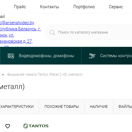
Прайс
Контакты
Портфолио
Сервис
ail:
fo@arsenalvideo.by
спублика Беларусь, г.
нск, ул.
ахановская д. 27,
м. 30
Видеодомофоны, домофоны
Системы контро
•
Вызывная панель Tantos iPanel 2 HD (металл)
(металл)
ХАРАКТЕРИСТИКИ
ПОХОЖИЕ ТОВАРЫ
НАЛИЧИЕ
ФАЙЛ