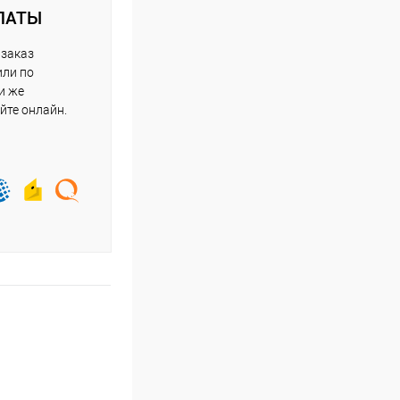
ЛАТЫ
 заказ
или по
и же
йте онлайн.