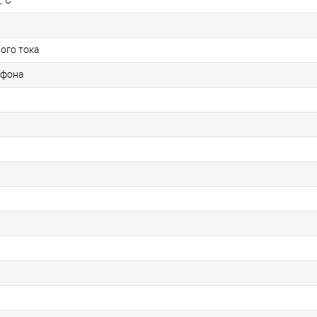
. С
ого тока
офона