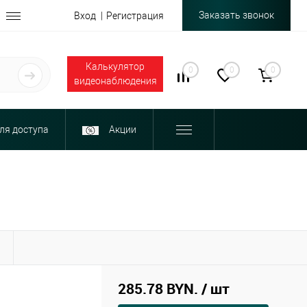
Заказать звонок
Вход
Регистрация
Калькулятор
0
0
0
видеонаблюдения
ля доступа
Акции
Ы
285.78 BYN.
/ шт