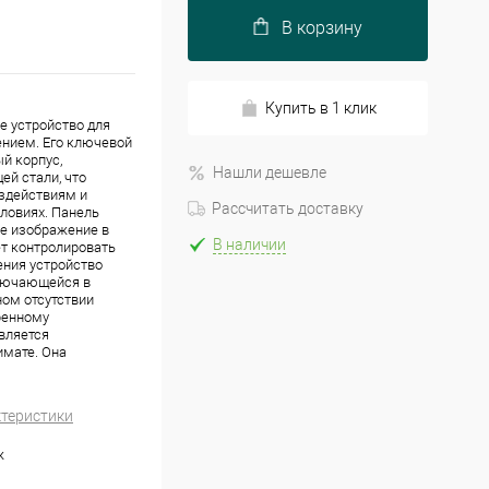
В корзину
Купить в 1 клик
е устройство для
ением. Его ключевой
й корпус,
Нашли дешевле
й стали, что
здействиям и
Рассчитать доставку
ловиях. Панель
е изображение в
В наличии
ет контролировать
ения устройство
ключающейся в
ном отсутствии
ренному
является
имате. Она
ктеристики
ж