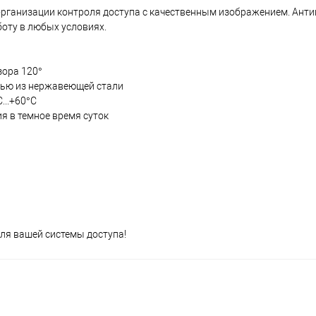
организации контроля доступа с качественным изображением. Ант
боту в любых условиях.
зора 120°
лью из нержавеющей стали
...+60°C
я в темное время суток
для вашей системы доступа!