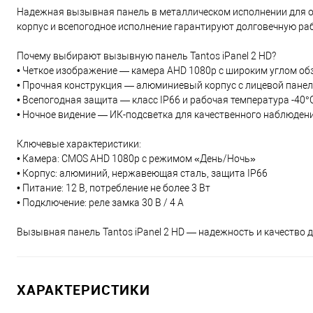
Надежная вызывная панель в металлическом исполнении для 
корпус и всепогодное исполнение гарантируют долговечную ра
Почему выбирают вызывную панель Tantos iPanel 2 HD?
• Четкое изображение — камера AHD 1080p с широким углом об
• Прочная конструкция — алюминиевый корпус с лицевой пане
• Всепогодная защита — класс IP66 и рабочая температура -40°C
• Ночное видение — ИК-подсветка для качественного наблюдени
Ключевые характеристики:
• Камера: CMOS AHD 1080p с режимом «День/Ночь»
• Корпус: алюминий, нержавеющая сталь, защита IP66
• Питание: 12 В, потребление не более 3 Вт
• Подключение: реле замка 30 В / 4 А
Вызывная панель Tantos iPanel 2 HD — надежность и качество 
ХАРАКТЕРИСТИКИ