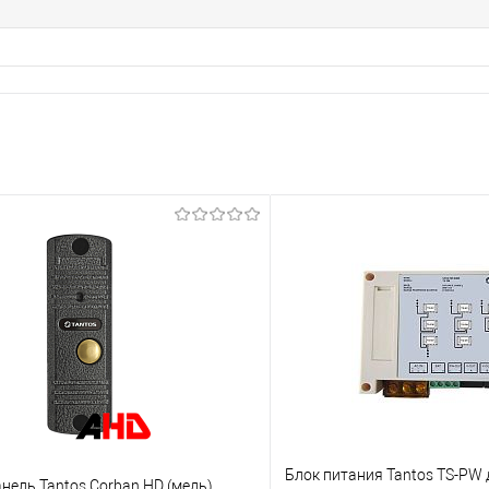
Блок питания Tantos TS-PW 
ель Tantos Corban HD (медь)