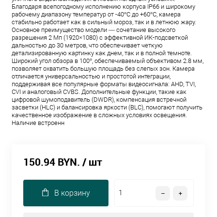
Благодаря всепогодному исполнению корпуса IP66 и широкому
рабочему диапазону температур от -40°C до +60°C, камера
стабильно работает как в сильный мороз, так и в летнюю жару.
Основное преимущество модели — сочетание высокого
разрешения 2 Мп (1920×1080) с эффективной ИК-подсветкой
дальностью до 30 метров, что обеспечивает четкую
детализированную картинку как днем, так и в полной темноте.
Широкий угол обзора в 100°, обеспечиваемый объективом 2.8 мм,
позволяет охватить большую площадь без слепых зон. Камера
отличается универсальностью и простотой интеграции,
поддерживая все популярные форматы видеосигнала: AHD, TVI,
CVI и аналоговый CVBS. Дополнительные функции, такие как
цифровой шумоподавитель (DWDR), компенсация встречной
засветки (HLC) и балансировка яркости (BLC), помогают получить
качественное изображение в сложных условиях освещения.
Наличие встроенн
150.94 BYN.
/ шт
В корзину