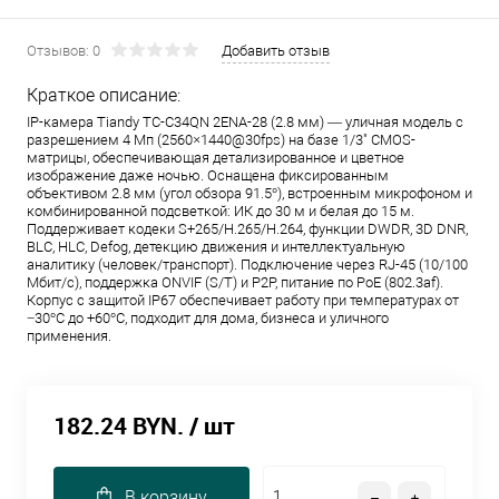
Отзывов: 0
Добавить отзыв
Краткое описание:
IP-камера Tiandy TC-C34QN 2ENA-28 (2.8 мм) — уличная модель с
разрешением 4 Мп (2560×1440@30fps) на базе 1/3" CMOS-
матрицы, обеспечивающая детализированное и цветное
изображение даже ночью. Оснащена фиксированным
объективом 2.8 мм (угол обзора 91.5°), встроенным микрофоном и
комбинированной подсветкой: ИК до 30 м и белая до 15 м.
Поддерживает кодеки S+265/H.265/H.264, функции DWDR, 3D DNR,
BLC, HLC, Defog, детекцию движения и интеллектуальную
аналитику (человек/транспорт). Подключение через RJ-45 (10/100
Мбит/с), поддержка ONVIF (S/T) и P2P, питание по PoE (802.3af).
Корпус с защитой IP67 обеспечивает работу при температурах от
−30°C до +60°C, подходит для дома, бизнеса и уличного
применения.
182.24 BYN.
/ шт
В корзину