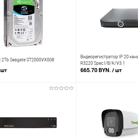
Видеорегистратор IP 20 кана
к 2Tb Seagate ST2000VX008
R3220 Spec:I/B/K/V3.1
665.70 BYN.
 шт
/ шт
В корзину
В корз
 клик
Сравнение
Купить в 1 клик
В наличии
В избранное