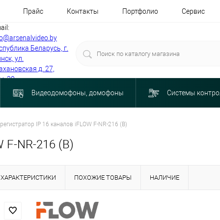
Прайс
Контакты
Портфолио
Сервис
ail:
fo@arsenalvideo.by
спублика Беларусь, г.
нск, ул.
ахановская д. 27,
м. 30
Видеодомофоны, домофоны
Системы контро
регистратор IP 16 каналов iFLOW F-NR-216 (B)
 F-NR-216 (B)
ХАРАКТЕРИСТИКИ
ПОХОЖИЕ ТОВАРЫ
НАЛИЧИЕ