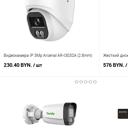
Видеокамера IP 3Mp Arsenal AR-I303SA (2.8mm)
Жесткий дис
230.40 BYN.
576 BYN.
/ шт
/
В корзину
Купить в 1 клик
Сравнение
Купить в 1
В избранное
В наличии
В избранное