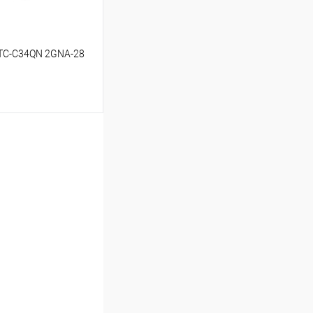
 TC-C34QN 2GNA-28
ину
Сравнение
В наличии