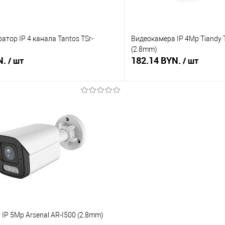
атор IP 4 канала Tantos TSr-
Видеокамера IP 4Mp Tiandy
(2.8mm)
N.
182.14 BYN.
/ шт
/ шт
В корзину
В корз
 клик
Сравнение
Купить в 1 клик
В наличии
В избранное
IP 5Mp Arsenal AR-I500 (2.8mm)