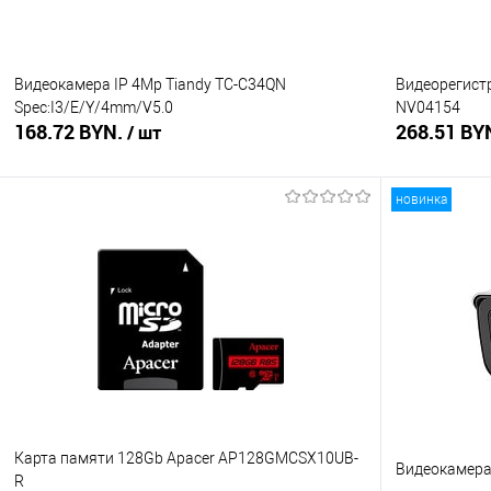
Видеокамера IP 4Mp Tiandy TC-C34QN
Видеорегистр
Spec:I3/E/Y/4mm/V5.0
NV04154
168.72 BYN.
268.51 BY
/ шт
новинка
В корзину
Купить в 1 клик
Сравнение
Купить в 1
В избранное
Под заказ
В избранное
Карта памяти 128Gb Apacer AP128GMCSX10UB-
Видеокамера 
R