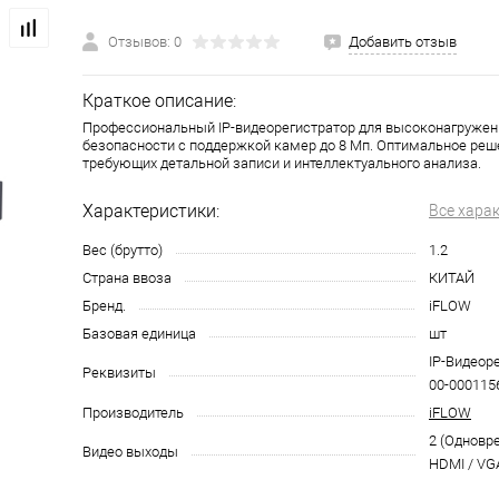
Отзывов: 0
Добавить отзыв
Краткое описание:
Профессиональный IP-видеорегистратор для высоконагружен
безопасности с поддержкой камер до 8 Мп. Оптимальное реше
требующих детальной записи и интеллектуального анализа.
Характеристики:
Все хара
Вес (брутто)
1.2
Страна ввоза
КИТАЙ
Бренд.
iFLOW
Базовая единица
шт
IP-Видеоре
Реквизиты
00-0001156
Производитель
iFLOW
2 (Одновр
Видео выходы
HDMI / VG