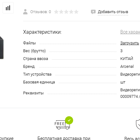
Отзывов: 0
Добавить отзыв
Характеристики:
Все хара
Файлы
Загрузить
Вес (брутто)
3
Страна ввоза
КИТАЙ
Бренд.
Arsenal
Тип устройства
Видеореги
Базовая единица
шт
Видеорегис
Реквизиты
00009774 /
Бесплатная доставка при
рупкие
Весь а