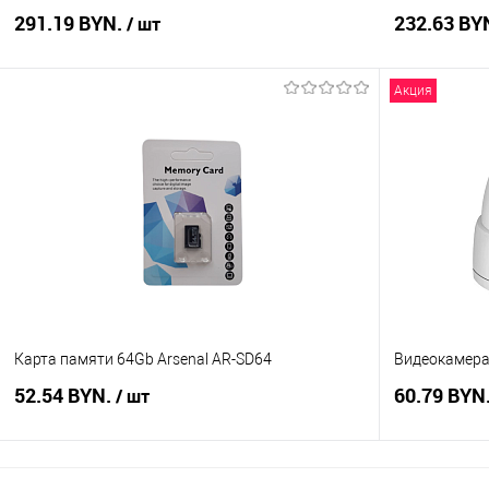
291.19 BYN.
232.63 BY
/ шт
Акция
В корзину
Купить в 1 клик
Сравнение
Купить в 1
В избранное
В наличии
В избранное
Карта памяти 64Gb Arsenal AR-SD64
Видеокамера 
52.54 BYN.
60.79 BYN
/ шт
В корзину