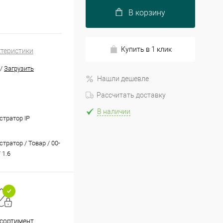
В корзину
Купить в 1 клик
ктеристики
/
Загрузить
Нашли дешевле
Рассчитать доставку
В наличии
стратор IP
тратор / Товар / 00-
 1.6
Принимаем все способы
При
ссортимент