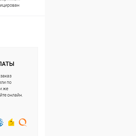
оплаты
фицирован
ЛАТЫ
 заказ
или по
и же
йте онлайн.