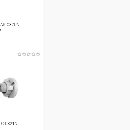
l AR-C32UN
2
ину
Сравнение
В наличии
 TC-C321N