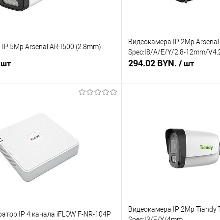
Видеокамера IP 2Mp Arsena
IP 5Mp Arsenal AR-I500 (2.8mm)
Spec:I8/A/E/Y/2.8-12mm/V4.
294.02 BYN.
 шт
/ шт
В корзину
В корз
 клик
Сравнение
Купить в 1 клик
В наличии
В избранное
Видеокамера IP 2Mp Tiandy
атор IP 4 канала iFLOW F-NR-104P
Spec:I3/E/Y/4mm