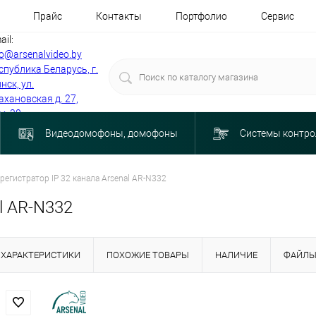
Прайс
Контакты
Портфолио
Сервис
ail:
fo@arsenalvideo.by
спублика Беларусь, г.
нск, ул.
ахановская д. 27,
м. 30
Видеодомофоны, домофоны
Системы контро
регистратор IP 32 канала Arsenal AR-N332
l AR-N332
ХАРАКТЕРИСТИКИ
ПОХОЖИЕ ТОВАРЫ
НАЛИЧИЕ
ФАЙЛ