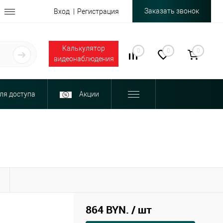
Заказать звонок
Вход
Регистрация
Калькулятор
0
0
0
видеонаблюдения
ля доступа
Акции
Ы
864 BYN.
/ шт