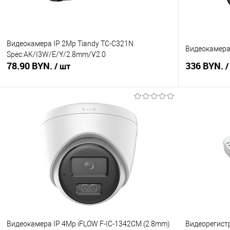
Видеокамера IP 2Mp Tiandy TC-C321N
Видеокамера 
Spec:AK/I3W/E/Y/2.8mm/V2.0
78.90 BYN.
336 BYN.
/ шт
/
В корзину
Купить в 1 клик
Сравнение
Купить в 1
В избранное
Под заказ
В избранное
Видеокамера IP 4Mp iFLOW F-IC-1342CM (2.8mm)
Видеорегистр