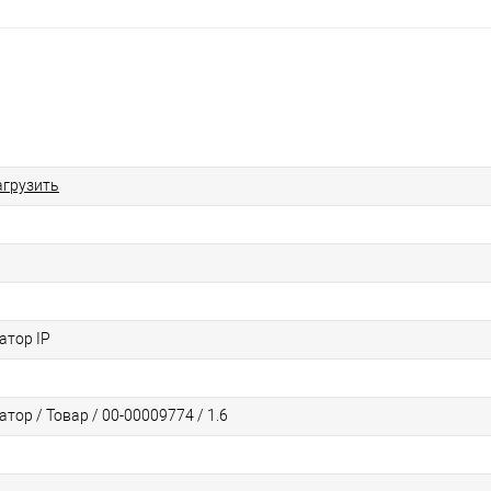
агрузить
атор IP
тор / Товар / 00-00009774 / 1.6