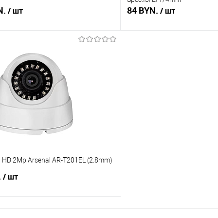
N.
84 BYN.
/ шт
/ шт
В корзину
В корз
 клик
Сравнение
Купить в 1 клик
В наличии
В избранное
HD 2Mp Arsenal AR-T201EL (2.8mm)
.
/ шт
В корзину