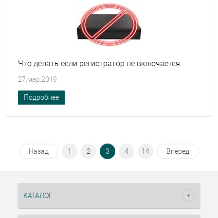
Что делать если регистратор не включается
27.мар.2019
Подробнее
Назад
1
2
3
4
14
Вперед
КАТАЛОГ