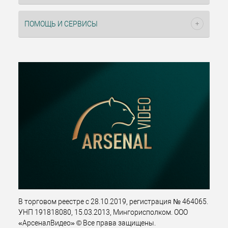
ПОМОЩЬ И СЕРВИСЫ
В торговом реестре с 28.10.2019, регистрация № 464065.
УНП 191818080, 15.03.2013, Мингорисполком. ООО
«АрсеналВидео» © Все права защищены.