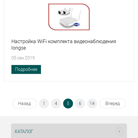
Настройка WiFi комплекта видеонаблюдения
longse
05.сен.2019
Подробнее
Назад
1
4
5
6
14
Вперед
КАТАЛОГ