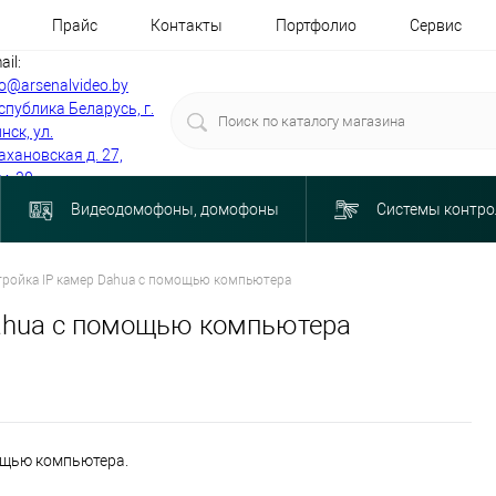
Прайс
Контакты
Портфолио
Сервис
ail:
fo@arsenalvideo.by
спублика Беларусь, г.
нск, ул.
ахановская д. 27,
м. 30
Видеодомофоны, домофоны
Системы контро
тройка IP камер Dahua с помощью компьютера
Dahua с помощью компьютера
ощью компьютера.