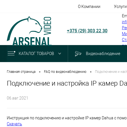
О Компании
Услуги
Em
in
Ре
+375 (29) 303 22 30
Ми
Ст
по
КАТАЛОГ ТОВАРОВ
Видеонаблюдение
•
•
Главная страница
FAQ по видеонаблюдению
Подключение и нас
Подключение и настройка IP камер 
06.авг.2021
Инструкция по подключению и настройке IP камер Dahua с пом
Скачать