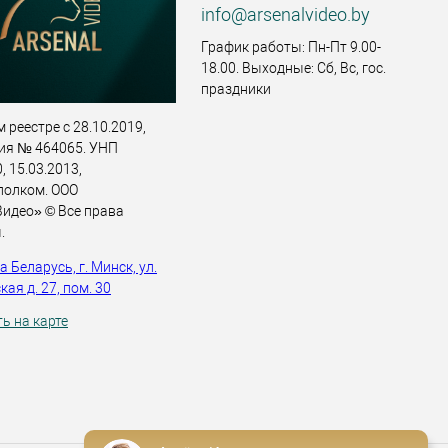
info@arsenalvideo.by
График работы: Пн-Пт 9.00-
18.00. Выходные: Сб, Вс, гос.
праздники
 реестре с 28.10.2019,
ия № 464065. УНП
 15.03.2013,
полком. ООО
идео» © Все права
.
 Беларусь, г. Минск, ул.
ая д. 27, пом. 30
ь на карте