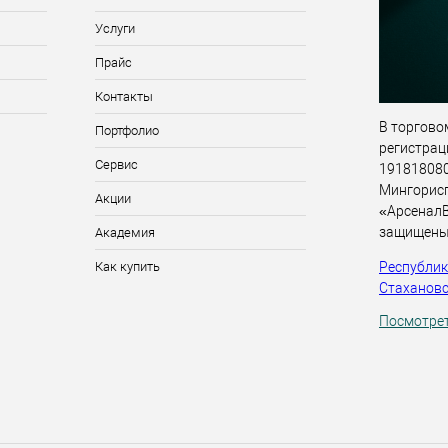
Услуги
Прайс
Контакты
В торговом
Портфолио
регистрац
Сервис
191818080,
Мингорис
Акции
«АрсеналВ
защищены
Академия
Республика
Как купить
Стахановск
Посмотрет