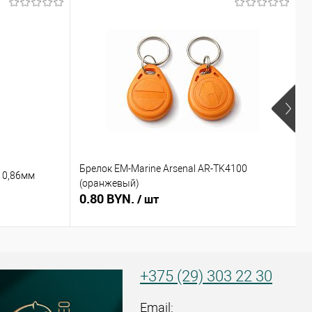
Брелок EM-Marine Arsenal AR-TK4100
Б
 0,86мм
(оранжевый)
(
0.80 BYN.
0
/ шт
+375 (29) 303 22 30
Email: