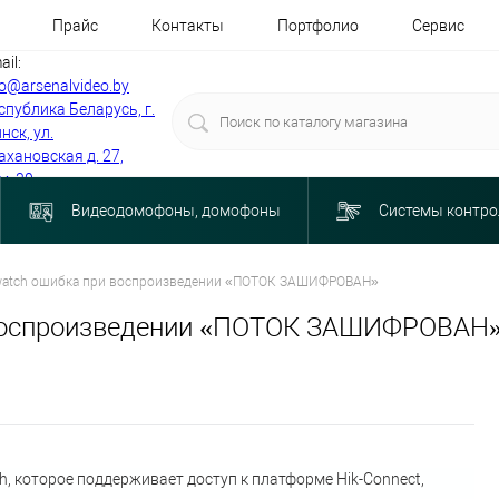
Прайс
Контакты
Портфолио
Сервис
ail:
fo@arsenalvideo.by
спублика Беларусь, г.
нск, ул.
ахановская д. 27,
м. 30
Видеодомофоны, домофоны
Системы контро
iwatch ошибка при воспроизведении «ПОТОК ЗАШИФРОВАН»
и воспроизведении «ПОТОК ЗАШИФРОВАН
h
, которое поддерживает доступ к платформе Hik-Connect,