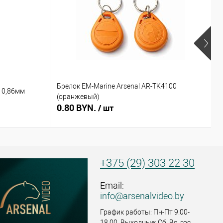
Брелок EM-Marine Arsenal AR-TK4100
Б
 0,86мм
(оранжевый)
(
0.80 BYN.
0
/ шт
+375 (29) 303 22 30
Email:
info@arsenalvideo.by
График работы: Пн-Пт 9.00-
18.00. Выходные: Сб, Вс, гос.