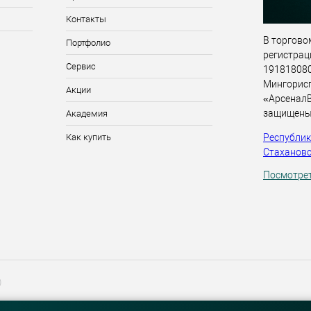
Контакты
В торговом
Портфолио
регистрац
Сервис
191818080,
Мингорис
Акции
«АрсеналВ
защищены
Академия
Республика
Как купить
Стахановск
Посмотрет