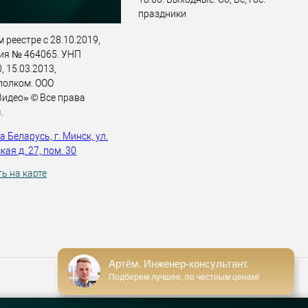
праздники
 реестре с 28.10.2019,
ия № 464065. УНП
 15.03.2013,
полком. ООО
идео» © Все права
.
 Беларусь, г. Минск, ул.
ая д. 27, пом. 30
ь на карте
Артём. Инженер-консультант.
Подберем лучшее, по честным ценам!