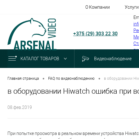
О Компании
Услуги
Em
in
Ре
+375 (29) 303 22 30
Ми
Ст
по
КАТАЛОГ ТОВАРОВ
Видеонаблюдение
•
•
Главная страница
FAQ по видеонаблюдению
в оборудовании H
в оборудовании Hiwatch ошибка пр
08.фев.2019
При попытке просмотра в реальном времени устройства Hi
watc