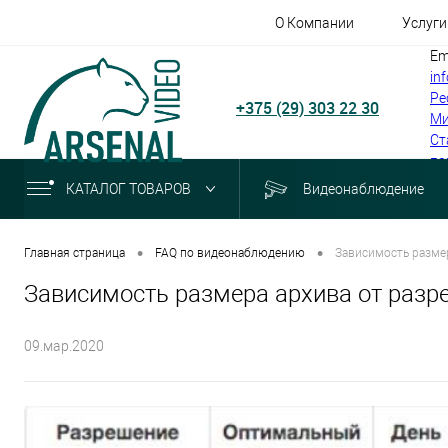
О Компании
Услуги
Em
in
Ре
+375 (29) 303 22 30
Ми
Ст
по
КАТАЛОГ ТОВАРОВ
Видеонаблюдение
•
•
Главная страница
FAQ по видеонаблюдению
Зависимость размер
Зависимость размера архива от разре
09.мар.2020