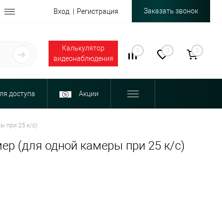
Заказать звонок
Вход
Регистрация
Калькулятор
0
0
0
видеонаблюдения
ля доступа
Акции
ы при 25 к/с)
ер (для одной камеры при 25 к/с)