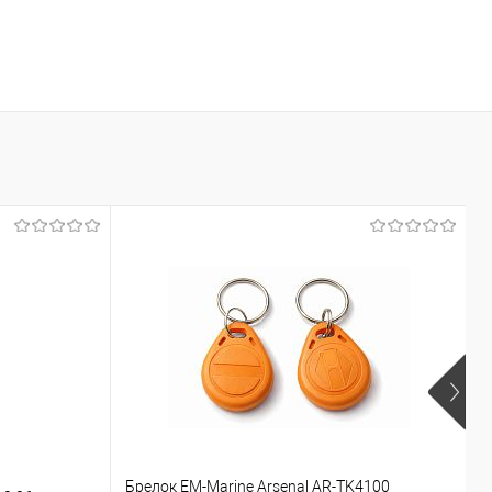
Брелок EM-Marine Arsenal AR-TK4100
Б