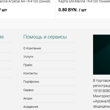
rine Arsenal AR-TK4100 (синий)
Карта EM-Marine TK4100 тонкая
0.80 BYN.
/ шт
/ шт
ия
Помощь и сервисы
О Компании
Услуги
Прайс
Контакты
В торговом
Портфолио
регистрац
Сервис
191818080,
Мингорис
Акции
«АрсеналВ
защищены
Академия