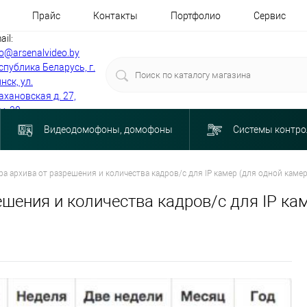
Прайс
Контакты
Портфолио
Сервис
ail:
fo@arsenalvideo.by
спублика Беларусь, г.
нск, ул.
ахановская д. 27,
м. 30
Видеодомофоны, домофоны
Системы контро
а архива от разрешения и количества кадров/с для IP камер (для одной камер
шения и количества кадров/с для IP кам