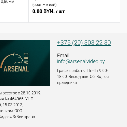
 0,86мм
(оранжевый)
(
0.80 BYN.
0
/ шт
+375 (29) 303 22 30
Email:
info@arsenalvideo.by
График работы: Пн-Пт 9.00-
18.00. Выходные: Сб, Вс, гос.
праздники
 реестре с 28.10.2019,
ия № 464065. УНП
 15.03.2013,
полком. ООО
идео» © Все права
.