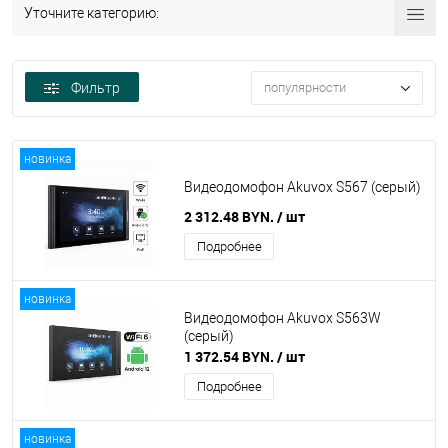
Уточните категорию:
Фильтр
популярности
новинка
Видеодомофон Akuvox S567 (серый)
2 312.48 BYN.
/ шт
Подробнее
новинка
Видеодомофон Akuvox S563W
(серый)
1 372.54 BYN.
/ шт
Подробнее
новинка