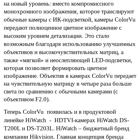
на новый уровень: вместо компромиссного
монохромного изображения, которое транслируют
обычные камеры с ИК-подсветкой,
камеры ColorVu
передают полноценное цветное изображение с
высоким уровнем детализации
.
Это стало
возможным благодаря использованию
улучшенных
объективов и высокочувствительных матриц
, а
также
«мягкой» и неослепляющей LED-подсветки
,
которая позволяет формировать цветное
изображение. Объектив в камерах ColorVu передает
на чувствительную матрицу в четыре раза больше
света по сравнению с обычными камерами (с
объективом F2.0).
Теперь
ColorVu
появилась и в продуктовой
линейке
HiWatch - HDTVI-камерах HiWatch DS-
T200L и DS-T203L.
HiWatch
–
бюджетный бренд
компании Hikvision.
Главная концепция бренда