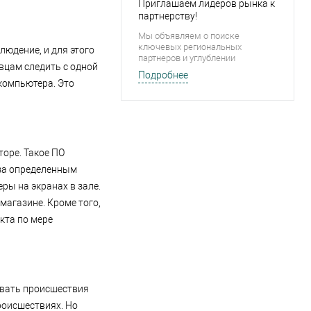
Приглашаем лидеров рынка к
партнерству!
Мы объявляем о поиске
ключевых региональных
юдение, и для этого
партнеров и углублении
вцам следить с одной
сотрудничества в Минске на
Подробнее
эксклюзивных условиях. Мы
компьютера. Это
строим долгосрочные альянсы,
основанные на вашем росте.
торе. Такое ПО
 за определенным
ры на экранах в зале.
магазине. Кроме того,
кта по мере
овать происшествия
происшествиях. Но