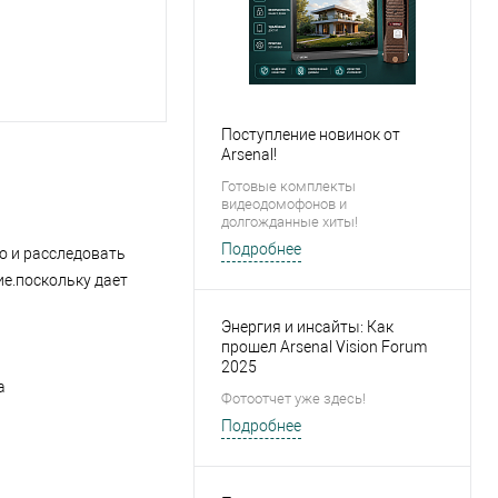
Поступление новинок от
Arsenal!
Готовые комплекты
видеодомофонов и
долгожданные хиты!
Подробнее
о и расследовать
е.поскольку дает
Энергия и инсайты: Как
прошел Arsenal Vision Forum
2025
а
Фотоотчет уже здесь!
Подробнее