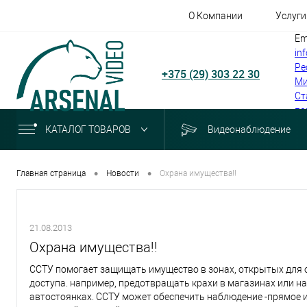
О Компании
Услуги
Em
in
Ре
+375 (29) 303 22 30
Ми
Ст
по
КАТАЛОГ ТОВАРОВ
Видеонаблюдение
•
•
Главная страница
Новости
Охрана имущества!!
21.08.2013
Охрана имущества!!
ССТУ помогает защищать имущество в зонах, открытых для 
доступа. например, предотвращать крахи в магазинах или на
автостоянках. ССТУ может обеспечить наблюдение -прямое и