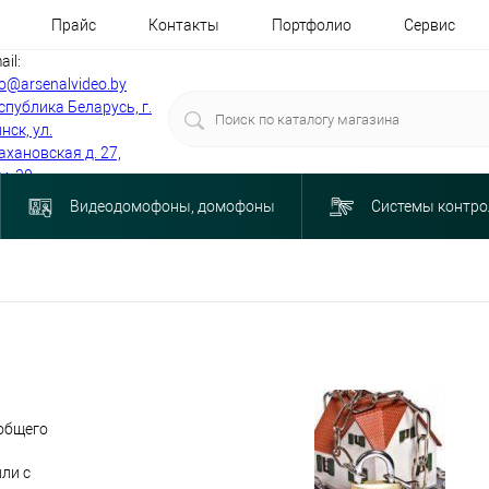
Прайс
Контакты
Портфолио
Сервис
ail:
fo@arsenalvideo.by
спублика Беларусь, г.
нск, ул.
ахановская д. 27,
м. 30
Видеодомофоны, домофоны
Системы контро
общего
ли с