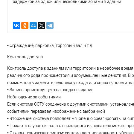
задержкой за одной или несколькими зонами в здании.
• Ограждение, парковка, торговый зал и т.д.
Контроль доступа
Контроль доступа к зданиям или территории в нерабочее время
различного рода происшествия и злоумышленные действия. В р
возможность заметить человека у входа или связать посетител
• Запись происходящего на входах в здание
Наблюдение за событиями
Если система ССТУ соединена с другими системами, установлен
событиями,передавая изображение с выбранной
• Вторжение: система позволяет мгновенно среагировать на си
• Пожар: в случае сигнала от пожарного из вещателя можно п
• Отказы технических систем: система дает возможность убедит