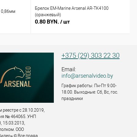
Брелок EM-Marine Arsenal AR-TK4100
Б
 0,86мм
(оранжевый)
(
0.80 BYN.
0
/ шт
+375 (29) 303 22 30
Email:
info@arsenalvideo.by
График работы: Пн-Пт 9.00-
18.00. Выходные: Сб, Вс, гос.
праздники
 реестре с 28.10.2019,
ия № 464065. УНП
 15.03.2013,
полком. ООО
идео» © Все права