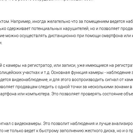
том. Например, иногда желательно что за помещением ведется набл
олько сдерживает потенциальных нарушителей, но и позволяет прода
ение можно осуществлять дистанционно при помощи смартфона или 
и.
с камеры на регистратор, или записи, уже имеющиеся на регистра
лицейских участках и т.д. Основная функция камеры - наблюдение
ется видеонаблюдение, и для этого воспроизводить сигнал от каме
воляет продавцам следить с одной точки за несколькими зонами в 
ртфона или компьютера. Это позволяет проверять состояние объе
игнал с видеокамеры. Это позволит наблюдения и лучше анализир
то не только ведет к быстрому заполнению жесткого диска, но и о 