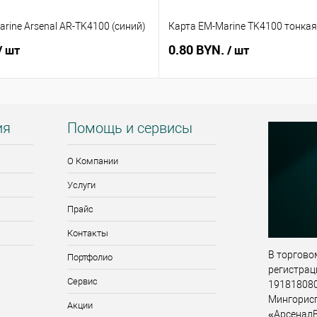
rine Arsenal AR-TK4100 (синий)
Карта EM-Marine TK4100 тонкая
0.80 BYN.
/ шт
/ шт
ия
Помощь и сервисы
О Компании
Услуги
Прайс
Контакты
В торговом
Портфолио
регистрац
Сервис
191818080,
Мингорис
Акции
«АрсеналВ