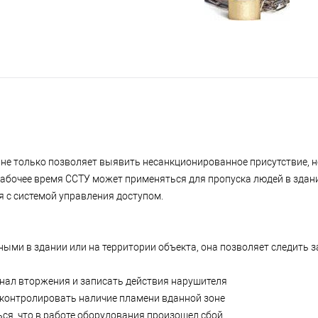
 не только позволяет выявить несанкционированное присутствие, н
абочее время ССТУ может применяться для пропуска людей в здани
я с системой управления доступом.
ными в здании или на территории объекта, она позволяет следить з
гнал вторжения и записать действия нарушителя
роконтролировать наличие пламени вданной зоне
ься, что в работе оборудования произошел сбой