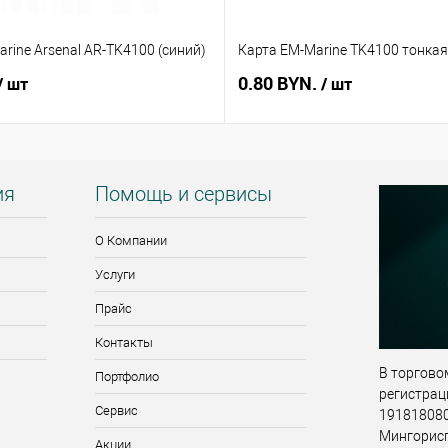
rine Arsenal AR-TK4100 (синий)
Карта EM-Marine TK4100 тонкая
0.80 BYN.
/ шт
/ шт
ия
Помощь и сервисы
О Компании
Услуги
Прайс
Контакты
В торговом
Портфолио
регистрац
Сервис
191818080,
Мингорис
Акции