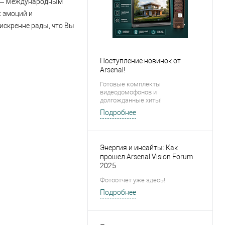
м — Международным
х эмоций и
искренне рады, что Вы
Поступление новинок от
Arsenal!
Готовые комплекты
видеодомофонов и
долгожданные хиты!
Подробнее
Энергия и инсайты: Как
прошел Arsenal Vision Forum
2025
Фотоотчет уже здесь!
Подробнее