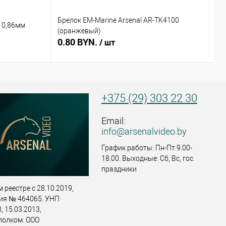
Брелок EM-Marine Arsenal AR-TK4100
Б
 0,86мм
(оранжевый)
(
0.80 BYN.
0
/ шт
+375 (29) 303 22 30
Email:
info@arsenalvideo.by
График работы: Пн-Пт 9.00-
18.00. Выходные: Сб, Вс, гос.
праздники
 реестре с 28.10.2019,
ия № 464065. УНП
 15.03.2013,
полком. ООО