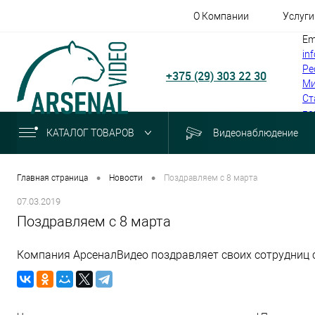
О Компании
Услуги
Em
in
Ре
+375 (29) 303 22 30
Ми
Ст
по
КАТАЛОГ ТОВАРОВ
Видеонаблюдение
•
•
Главная страница
Новости
Поздравляем с 8 марта
07.03.2019
Поздравляем с 8 марта
Компания АрсеналВидео поздравляет своих сотрудниц 