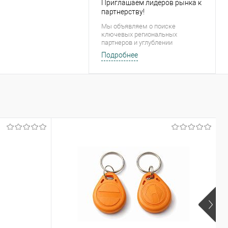
Приглашаем лидеров рынка к
партнерству!
Мы объявляем о поиске
ключевых региональных
партнеров и углублении
сотрудничества в Минске на
Подробнее
эксклюзивных условиях. Мы
строим долгосрочные альянсы,
основанные на вашем росте.