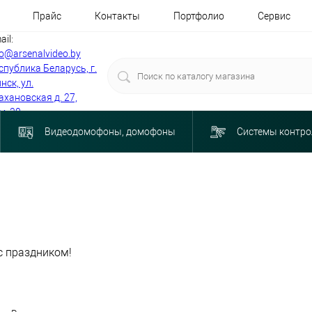
Прайс
Контакты
Портфолио
Сервис
ail:
fo@arsenalvideo.by
спублика Беларусь, г.
нск, ул.
ахановская д. 27,
м. 30
Видеодомофоны, домофоны
Системы контро
с праздником!