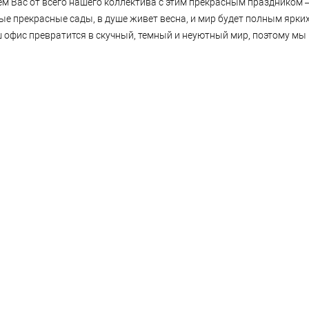
ем Вас от всего нашего коллектива с этим прекрасным празднико
ые прекрасные сады, в душе живет весна, и мир будет полным ярки
ш офис превратится в скучный, темный и неуютный мир, поэтому мы 