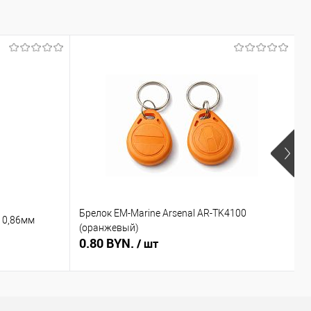
Брелок EM-Marine Arsenal AR-TK4100
Б
 0,86мм
(оранжевый)
(
0.80 BYN.
0
/ шт