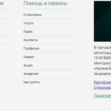
ия
Помощь и сервисы
О Компании
Услуги
Прайс
Контакты
В торговом
Портфолио
регистрац
Сервис
191818080,
Мингорис
Акции
«АрсеналВ
защищены
Академия
Республика
Как купить
Стахановск
Посмотрет