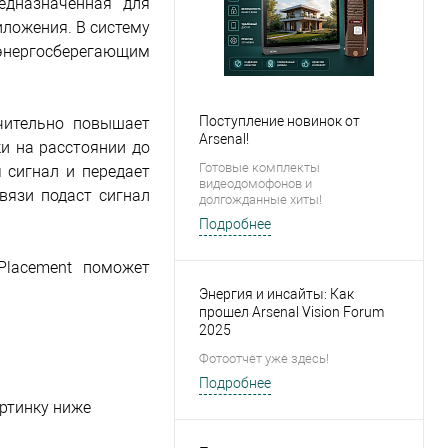
едназначенная для
иложения. В систему
 энергосберегающим
Поступление новинок от
чительно повышает
Arsenal!
ки на расстоянии до
Готовые комплекты
 сигнал и передает
видеодомофонов и
связи подаст сигнал
долгожданные хиты!
Подробнее
Placement поможет
Энергия и инсайты: Как
прошел Arsenal Vision Forum
2025
Фотоотчет уже здесь!
Подробнее
ртинку ниже