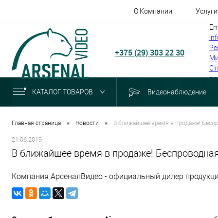
О Компании
Услуги
Em
in
Ре
+375 (29) 303 22 30
Ми
Ст
по
КАТАЛОГ ТОВАРОВ
Видеонаблюдение
•
•
Главная страница
Новости
В ближайшее время в продаже! Беспр
21.06.2019
В ближайшее время в продаже! Беспроводная
Компания АрсеналВидео - официальный дилер продукции