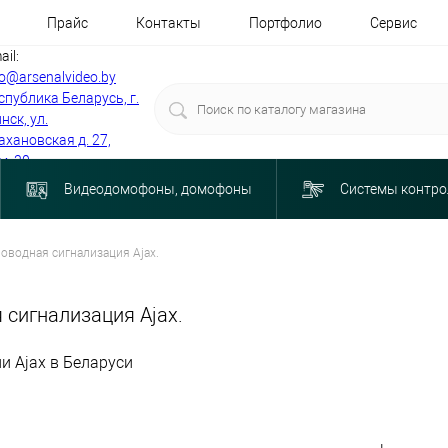
Прайс
Контакты
Портфолио
Сервис
ail:
fo@arsenalvideo.by
спублика Беларусь, г.
нск, ул.
ахановская д. 27,
м. 30
Видеодомофоны, домофоны
Системы контро
оводная сигнализация Ajax.
 сигнализация Ajax.
 Ajax в Беларуси