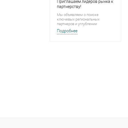
Приглашаем лидеров рынка к
партнерству!
Мы объявляем о поиске
ключевых региональных
партнеров и углублении
сотрудничества в Минске на
Подробнее
эксклюзивных условиях. Мы
строим долгосрочные альянсы,
основанные на вашем росте.