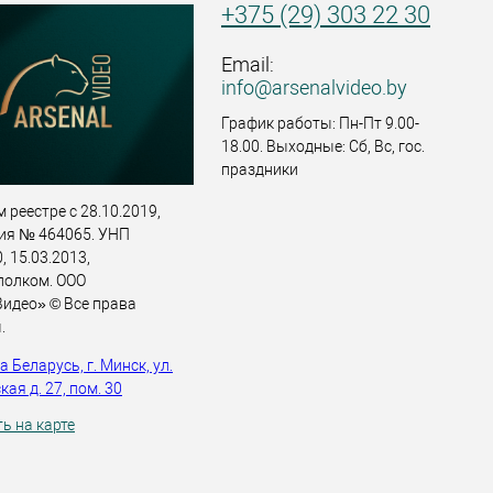
+375 (29) 303 22 30
Email:
info@arsenalvideo.by
График работы: Пн-Пт 9.00-
18.00. Выходные: Сб, Вс, гос.
праздники
 реестре с 28.10.2019,
ия № 464065. УНП
 15.03.2013,
полком. ООО
идео» © Все права
.
 Беларусь, г. Минск, ул.
ая д. 27, пом. 30
ь на карте