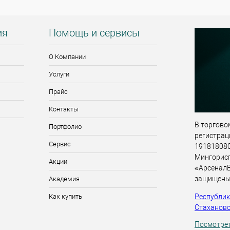
ия
Помощь и сервисы
О Компании
Услуги
Прайс
Контакты
В торговом
Портфолио
регистрац
Сервис
191818080,
Мингорис
Акции
«АрсеналВ
защищены
Академия
Республика
Как купить
Стахановск
Посмотрет