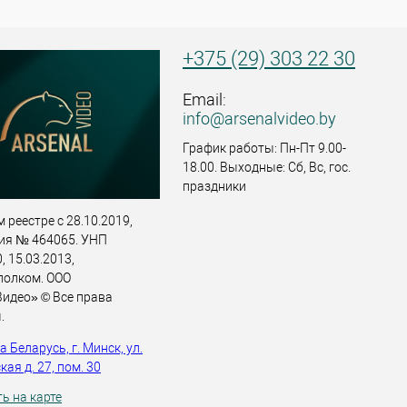
+375 (29) 303 22 30
Email:
info@arsenalvideo.by
График работы: Пн-Пт 9.00-
18.00. Выходные: Сб, Вс, гос.
праздники
 реестре с 28.10.2019,
ия № 464065. УНП
 15.03.2013,
полком. ООО
идео» © Все права
.
 Беларусь, г. Минск, ул.
ая д. 27, пом. 30
ь на карте