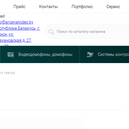
Прайс
Контакты
Портфолио
Сервис
ail:
fo@arsenalvideo.by
спублика Беларусь, г.
нск, ул.
ахановская д. 27,
м. 30
Видеодомофоны, домофоны
Системы контро
о театра