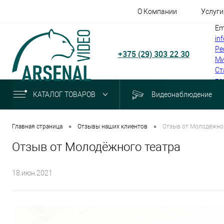
О Компании
Услуги
Em
in
Ре
+375 (29) 303 22 30
Ми
Ст
по
КАТАЛОГ ТОВАРОВ
Видеонаблюдение
•
•
Главная страница
Отзывы наших клиентов
Отзыв от Молодёжног
Отзыв от Молодёжного театра
18.июн.2021