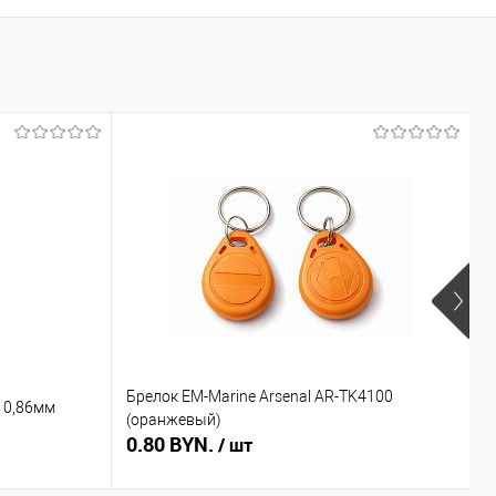
Брелок EM-Marine Arsenal AR-TK4100
Б
 0,86мм
(оранжевый)
(
0.80 BYN.
0
/ шт