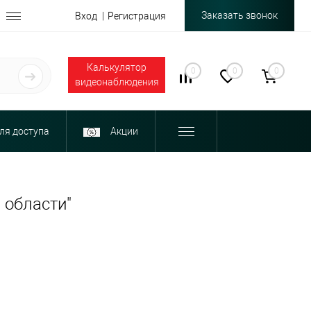
Заказать звонок
Вход
Регистрация
Калькулятор
0
0
0
видеонаблюдения
ля доступа
Акции
 области"