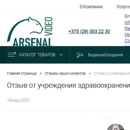
О Компании
Услуги
Em
in
Ре
+375 (29) 303 22 30
Ми
Ст
по
КАТАЛОГ ТОВАРОВ
Видеонаблюдение
•
•
Главная страница
Отзывы наших клиентов
Отзыв от учреждения
Отзыв от учреждения здравоохранени
18.июн.2021