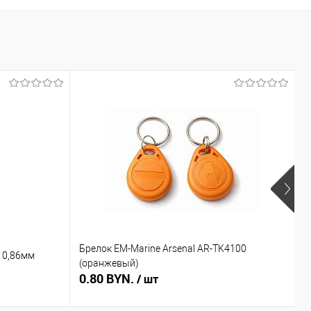
Брелок EM-Marine Arsenal AR-TK4100
Б
 0,86мм
(оранжевый)
(
0.80 BYN.
0
/ шт