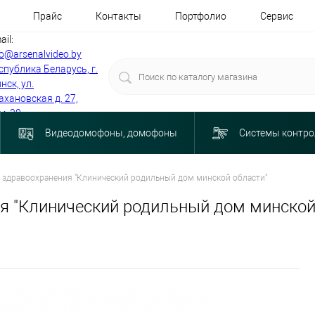
Прайс
Контакты
Портфолио
Сервис
ail:
fo@arsenalvideo.by
спублика Беларусь, г.
нск, ул.
ахановская д. 27,
м. 30
Видеодомофоны, домофоны
Системы контро
 здравоохранения "Клинический родильный дом минской области"
я "Клинический родильный дом минской