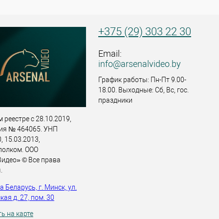
+375 (29) 303 22 30
Email:
info@arsenalvideo.by
График работы: Пн-Пт 9.00-
18.00. Выходные: Сб, Вс, гос.
праздники
 реестре с 28.10.2019,
ия № 464065. УНП
 15.03.2013,
полком. ООО
идео» © Все права
.
 Беларусь, г. Минск, ул.
ая д. 27, пом. 30
ь на карте