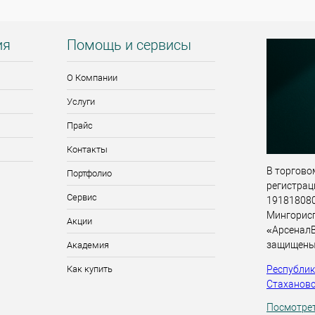
ия
Помощь и сервисы
О Компании
Услуги
Прайс
Контакты
В торговом
Портфолио
регистрац
Сервис
191818080,
Мингорис
Акции
«АрсеналВ
защищены
Академия
Республика
Как купить
Стахановск
Посмотрет