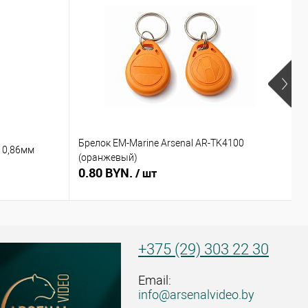
Брелок EM-Marine Arsenal AR-TK4100
Б
 0,86мм
(оранжевый)
(
0.80 BYN.
0
/ шт
+375 (29) 303 22 30
Email:
info@arsenalvideo.by