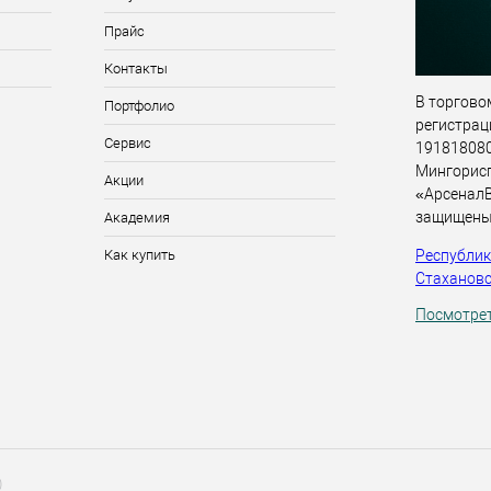
Прайс
Контакты
В торговом
Портфолио
регистрац
Сервис
191818080,
Мингорис
Акции
«АрсеналВ
защищены
Академия
Республика
Как купить
Стахановск
Посмотрет