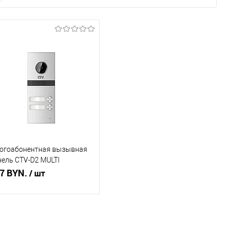
огоабонентная вызывная
нель CTV-D2 MULTI
ребро)
7 BYN.
/ шт
Подписаться