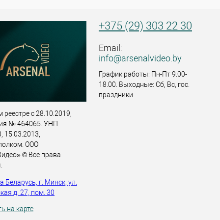
+375 (29) 303 22 30
Email:
info@arsenalvideo.by
График работы: Пн-Пт 9.00-
18.00. Выходные: Сб, Вс, гос.
праздники
 реестре с 28.10.2019,
ия № 464065. УНП
 15.03.2013,
полком. ООО
идео» © Все права
.
 Беларусь, г. Минск, ул.
ая д. 27, пом. 30
ь на карте