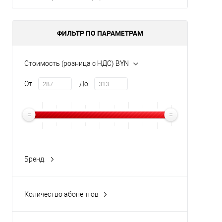
Купи
В и
ФИЛЬТР ПО ПАРАМЕТРАМ
Стоимость (розница с НДС) BYN
От
До
Бренд.
CTV
(3)
Количество абонентов
1
(1)
4
(1)