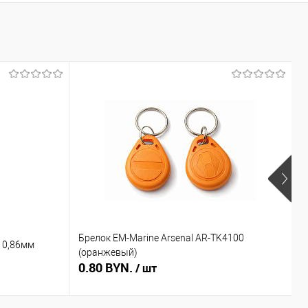
Брелок EM-Marine Arsenal AR-TK4100
Б
 0,86мм
(оранжевый)
(
0.80 BYN.
0
/ шт