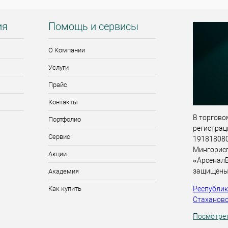
ия
Помощь и сервисы
О Компании
Услуги
Прайс
Контакты
В торговом
Портфолио
регистрац
Сервис
191818080,
Мингорис
Акции
«АрсеналВ
защищены
Академия
Республика
Как купить
Стахановск
Посмотрет