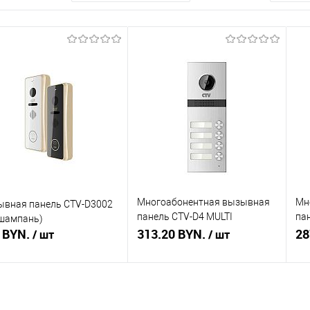
Многоабонентная вызывная
Мн
ывная панель CTV-D3002
панель CTV-D4 MULTI
па
шампань)
 BYN.
(серебро)
313.20 BYN.
(се
28
/ шт
/ шт
Подписаться
Подписаться