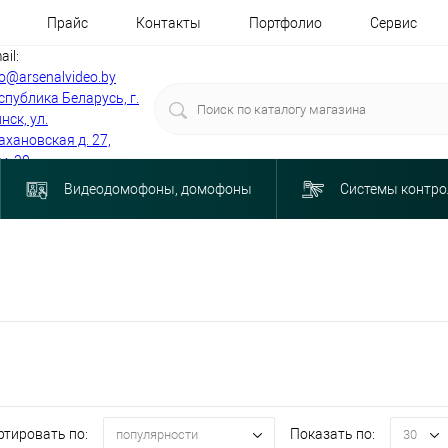
Прайс
Контакты
Портфолио
Сервис
ail:
fo@arsenalvideo.by
спублика Беларусь, г.
нск, ул.
ахановская д. 27,
м. 30
Видеодомофоны, домофоны
Системы контро
ртировать по:
Показать по:
популярности
30