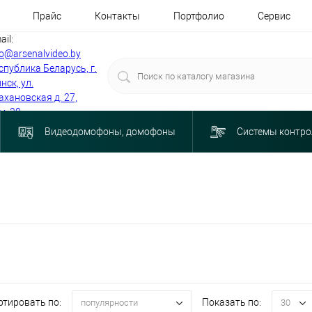
Прайс
Контакты
Портфолио
Сервис
ail:
fo@arsenalvideo.by
спублика Беларусь, г.
нск, ул.
ахановская д. 27,
м. 30
Видеодомофоны, домофоны
Системы контро
ртировать по:
Показать по:
популярности
30