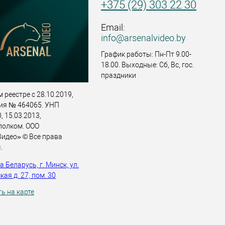
+375 (29) 303 22 30
Email:
info@arsenalvideo.by
График работы: Пн-Пт 9.00-
18.00. Выходные: Сб, Вс, гос.
праздники
 реестре с 28.10.2019,
ия № 464065. УНП
 15.03.2013,
полком. ООО
идео» © Все права
.
 Беларусь, г. Минск, ул.
ая д. 27, пом. 30
ь на карте