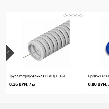
Купи
В и
Труба гофрированная ПВХ д.16 мм
Брелок EM-Ma
0.36 BYN.
0.80 BYN.
/ м