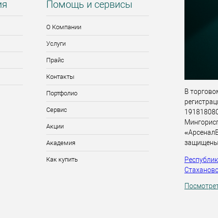
ия
Помощь и сервисы
О Компании
Услуги
Прайс
Контакты
В торговом
Портфолио
регистрац
Сервис
191818080,
Мингорис
Акции
«АрсеналВ
защищены
Академия
Республика
Как купить
Стахановск
Посмотрет