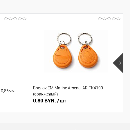
Брелок EM-Marine Arsenal AR-TK4100
Б
 0,86мм
(оранжевый)
(
0.80 BYN.
0
/ шт