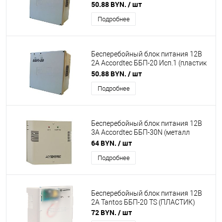
белый)
50.88 BYN.
/ шт
Подробнее
Бесперебойный блок питания 12В
2А Accordtec ББП-20 Исп.1 (пластик
серый)
50.88 BYN.
/ шт
Подробнее
Бесперебойный блок питания 12В
3А Accordtec ББП-30N (металл
серый)
64 BYN.
/ шт
Подробнее
Бесперебойный блок питания 12В
2А Tantos ББП-20 TS (ПЛАСТИК)
72 BYN.
/ шт