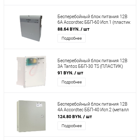
Бесперебойный блок питания 12В
6А Accordtec ББП-60 Исп.1 (пластик
белый)
88.64 BYN.
/ шт
Подробнее
Бесперебойный блок питания 12В
3А Tantos ББП-30 TS (ПЛАСТИК)
91 BYN.
/ шт
Подробнее
Бесперебойный блок питания 12В
4А Accordtec ББП-40 Исп.2 (металл
серый)
124.80 BYN.
/ шт
Подробнее