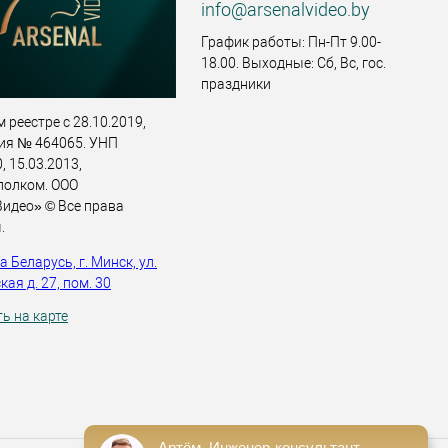
info@arsenalvideo.by
График работы: Пн-Пт 9.00-
18.00. Выходные: Сб, Вс, гос.
праздники
 реестре с 28.10.2019,
ия № 464065. УНП
 15.03.2013,
полком. ООО
идео» © Все права
.
 Беларусь, г. Минск, ул.
ая д. 27, пом. 30
ь на карте
Артём. Инженер-консультант.