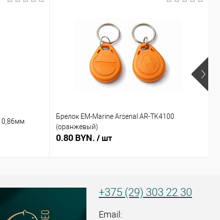
Брелок EM-Marine Arsenal AR-TK4100
Б
 0,86мм
(оранжевый)
(
0.80 BYN.
0
/ шт
+375 (29) 303 22 30
Email: