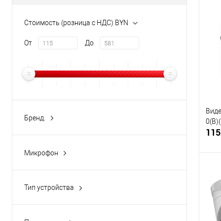
Стоимость (розница с НДС) BYN
От
До
Виде
Бренд.
0(B)
iFLOW
(18)
115
Микрофон
Нет
(1)
Встроенный
(7)
Тип устройства
Камера IP
(7)
Купи
Видеорегистратор IP
(1)
В и