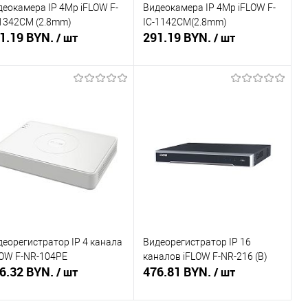
деокамера IP 4Mp iFLOW F-
Видеокамера IP 4Mp iFLOW F-
-1342CM (2.8mm)
IC-1142CM(2.8mm)
1.19 BYN.
291.19 BYN.
/ шт
/ шт
В корзину
В корзину
пить в 1 клик
Сравнение
Купить в 1 клик
Сравнение
избранное
В наличии
В избранное
В наличии
деорегистратор IP 4 канала
Видеорегистратор IP 16
LOW F-NR-104PE
каналов iFLOW F-NR-216 (B)
6.32 BYN.
476.81 BYN.
/ шт
/ шт