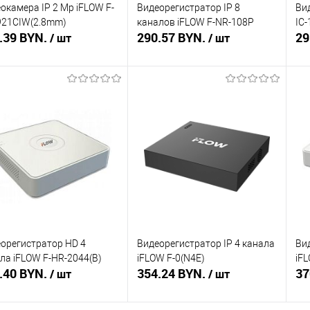
окамера IP 2 Mp iFLOW F-
Видеорегистратор IP 8
Ви
921CIW(2.8mm)
каналов iFLOW F-NR-108P
IC
.39 BYN.
290.57 BYN.
29
/ шт
/ шт
В корзину
В корзину
ть в 1 клик
Сравнение
Купить в 1 клик
Сравнение
Ку
збранное
В наличии
В избранное
В наличии
В 
орегистратор HD 4
Видеорегистратор IP 4 канала
Ви
ла iFLOW F-HR-2044(B)
iFLOW F-0(N4E)
iF
.40 BYN.
354.24 BYN.
37
/ шт
/ шт