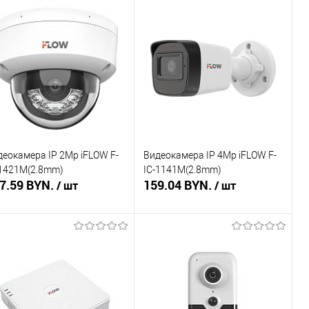
деокамера IP 2Mp iFLOW F-
Видеокамера IP 4Mp iFLOW F-
-1421M(2.8mm)
IC-1141M(2.8mm)
7.59 BYN.
159.04 BYN.
/ шт
/ шт
В корзину
В корзину
пить в 1 клик
Сравнение
Купить в 1 клик
Сравнение
избранное
В наличии
В избранное
В наличии