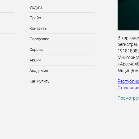
Услуги
Прайс
Контакты
В торговом
Портфолио
регистрац
Сервис
191818080,
Мингорис
Акции
«АрсеналВ
защищены
Академия
Республика
Как купить
Стахановск
Посмотрет