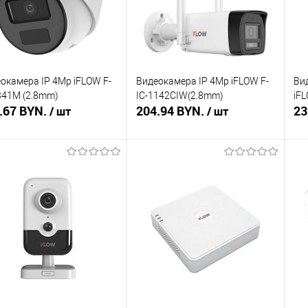
окамера IP 4Mp iFLOW F-
Видеокамера IP 4Mp iFLOW F-
Ви
341M (2.8mm)
IC-1142CIW(2.8mm)
iF
.67 BYN.
204.94 BYN.
23
/ шт
/ шт
В корзину
В корзину
ть в 1 клик
Сравнение
Купить в 1 клик
Сравнение
Ку
збранное
В наличии
В избранное
В наличии
В 