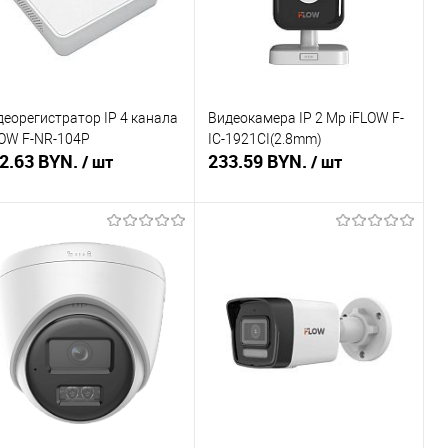
деорегистратор IP 4 канала
Видеокамера IP 2 Mp iFLOW F-
LOW F-NR-104P
IC-1921CI(2.8mm)
2.63 BYN.
233.59 BYN.
/ шт
/ шт
В корзину
В корзину
пить в 1 клик
Сравнение
Купить в 1 клик
Сравнение
избранное
В наличии
В избранное
В наличии