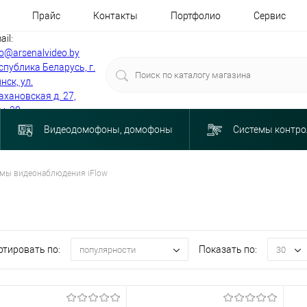
Прайс
Контакты
Портфолио
Сервис
ail:
fo@arsenalvideo.by
спублика Беларусь, г.
нск, ул.
ахановская д. 27,
м. 30
Видеодомофоны, домофоны
Системы контро
мы видеонаблюдения iFlow
ртировать по:
Показать по:
популярности
30