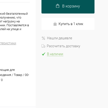
В корзину
бкий безгалогенный
излучению, что
т нагрузку на
Купить в 1 клик
нии. Поставляется в
лей на улице и
Нашли дешевле
ктеристики
Рассчитать доставку
В наличии
ующие для
юдения / Товар / 00-
 0