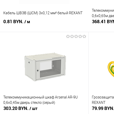
Телекоммуни
Кабель ШВЭВ (ШСМ) 3x0,12 мм² белый REXANT
0,6х0,65м дв
0.81 BYN.
368.41 BY
/ м
В корзину
Купить в 1 клик
Сравнение
Купить в 1
В избранное
В наличии
В избранное
Телекоммуникационный шкаф Arsenal AR-9U
Грозозащита
0,6х0,45м дверь стекло (серый)
REXANT
303.20 BYN.
79.99 BYN
/ шт