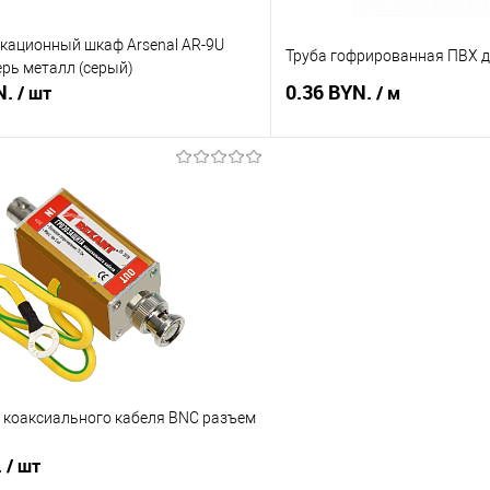
кационный шкаф Arsenal AR-9U
Труба гофрированная ПВХ д
ерь металл (серый)
N.
0.36 BYN.
/ шт
/ м
В корзину
В корз
 клик
Сравнение
Купить в 1 клик
В наличии
В избранное
 коаксиального кабеля BNC разъем
.
/ шт