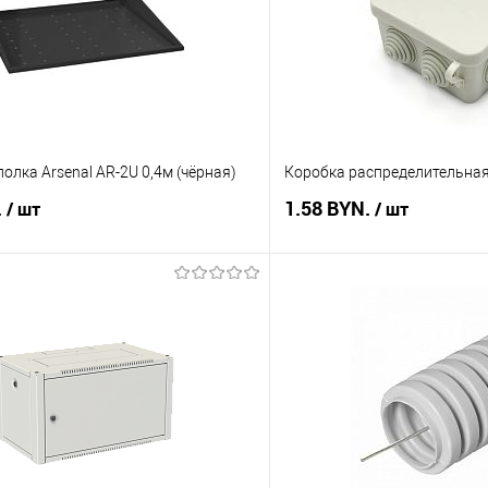
олка Arsenal AR-2U 0,4м (чёрная)
Коробка распределительная
.
1.58 BYN.
/ шт
/ шт
В корзину
В корз
 клик
Сравнение
Купить в 1 клик
В наличии
В избранное