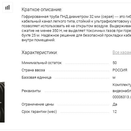
Краткое описание:
Гофрированная труба ПНД диаметром 32 мм (серая) — это ги
кабельный канал легкого типа, стойкий к ультрафиолетовому 
позволяет использовать её на открытом воздухе. Выдерживае
сжатие не менее 350 Н, не выделяет токсичных газов при горе
бухте 25 м. Надёжное решение для безопасной прокладки кабе
внутри помещений.
Характеристики:
Все хара
Минимальный остаток
50
Страна ввоза
РОССИЯ
Базовая единица
м
Комплект
Реквизиты
видеонабл
00006313 /
Ограничение цены
Да
Срок гарантии (мес)
12