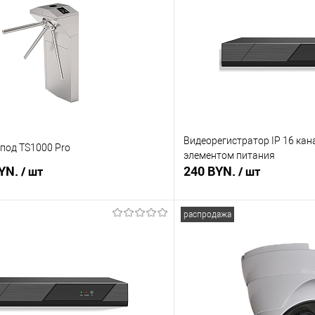
Видеорегистратор IP 16 кан
под TS1000 Pro
элементом питания
BYN.
240 BYN.
/ шт
/ шт
распродажа
В корзину
В корз
 клик
Сравнение
Купить в 1 клик
В наличии
В избранное