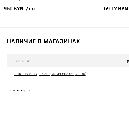
960 BYN.
69.12 BYN
/ шт
В корзину
НАЛИЧИЕ В МАГАЗИНАХ
Купить в 1 клик
Сравнение
Купить в 1
В избранное
В наличии
В избранное
Название
Г
Стахановская, 27-30 (Стахановская, 27-30)
загрузка карты...