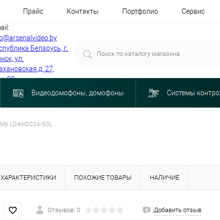
Прайс
Контакты
Портфолио
Сервис
ail:
fo@arsenalvideo.by
спублика Беларусь, г.
нск, ул.
ахановская д. 27,
м. 30
Видеодомофоны, домофоны
Системы контро
2Mp LS-AHD204/60L
ХАРАКТЕРИСТИКИ
ПОХОЖИЕ ТОВАРЫ
НАЛИЧИЕ
Отзывов: 0
Добавить отзыв