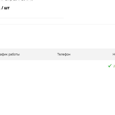
.
/ шт
В корзину
 клик
Сравнение
В наличии
рафик работы
Телефон
Н