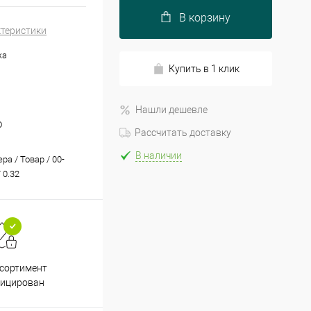
В корзину
ктеристики
жа
Купить в 1 клик
Нашли дешевле
D
Рассчитать доставку
В наличии
а / Товар / 00-
 0.32
Принимаем все способы
При
ссортимент
оплаты
фицирован