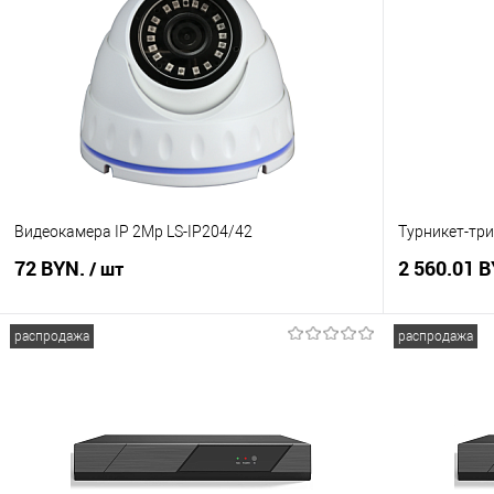
Видеокамера IP 2Mp LS-IP204/42
Турникет-три
72 BYN.
2 560.01 
/ шт
распродажа
распродажа
В корзину
Купить в 1 клик
Сравнение
Купить в 1
В избранное
В наличии
В избранное