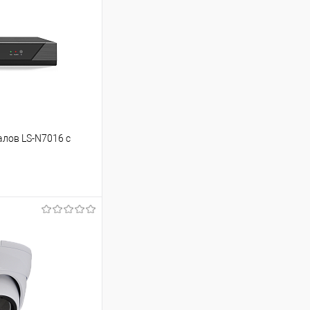
алов LS-N7016 с
ину
Сравнение
В наличии