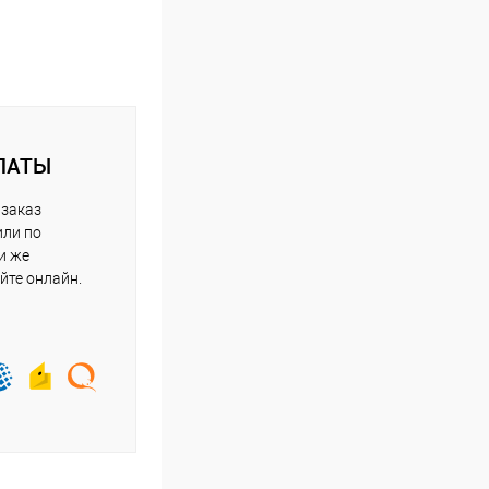
ЛАТЫ
 заказ
или по
и же
йте онлайн.