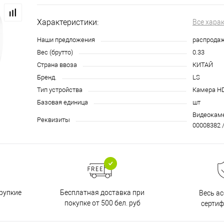
Характеристики:
Все хара
Наши предложения
распрода
Вес (брутто)
0.33
Страна ввоза
КИТАЙ
Бренд.
LS
Тип устройства
Камера H
Базовая единица
шт
Видеокамер
Реквизиты
00008382 /
Бесплатная доставка при
рупкие
Весь а
покупке от 500 бел. руб
серти