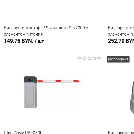
Видеорегистратор IP 9 каналов LS-N7009 с
Видеорегист
элементом питания
элементом п
149.76 BYN.
252.79 BY
/ шт
распродажа
В корзину
Купить в 1 клик
Сравнение
Купить в 1
В избранное
В наличии
В избранное
Шлагбаум PB4060L
Видеокамера 