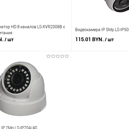
ратор HD 8 каналов LS-XVR2008B с
Видеокамера IP 5Mp LS-IP5
итания
N.
115.01 BYN.
/ шт
/ шт
В корзину
В корз
 клик
Сравнение
Купить в 1 клик
В наличии
В избранное
IP 2Mp LS-IP204/40