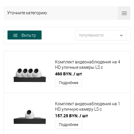
Уточните категорию:
Фильтр
популярности
Комплект видеонаблюдения на 4
HD уличные камеры LS с
разрешением 2 Мп
460 BYN.
/ шт
Подробнее
Комплект видеонаблюдения на 1
HD уличную камеру LS с
разрешением 2 Мп
157.25 BYN.
/ шт
Подробнее