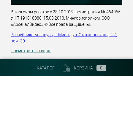
В торговом реестре с 28.10.2019, регистрация № 464065.
УНП 191818080, 15.03.2013, Мингорисполком. ООО
«АрсеналВидео» © Все права защищены.
Республика Беларусь, г. Минск, ул. Стахановская д. 27,
пом. 30
Посмотреть на карте
+375 (29) 303 22 30
КАТАЛОГ
КОРЗИНА
0
Email:
info@arsenalvideo.by
График работы: Пн-Пт 9.00-18.00. Выходные: Сб, Вс, гос.
праздники