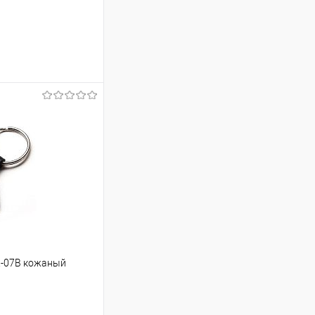
ину
Сравнение
В наличии
AR-07B кожаный