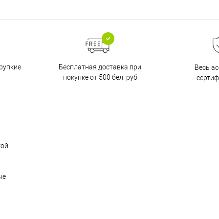
Бесплатная доставка при
рупкие
Весь а
покупке от 500 бел. руб
серти
ой.
ые