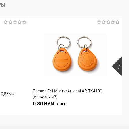
РЫ
Брелок EM-Marine Arsenal AR-TK4100
Б
 0,86мм
(оранжевый)
(
0.80 BYN.
0
/ шт