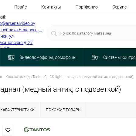
Прайс
Контакты
Портфолио
Сервис
ail:
fo@arsenalvideo.by
спублика Беларусь, г.
нск, ул.
ахановская д. 27,
м. 30
Видеодомофоны, домофоны
Системы контро
•
Кнопка выхода Tantos CLICK light накладная (медный антик, с подсветкой)
ладная (медный антик, с подсветкой)
ХАРАКТЕРИСТИКИ
ПОХОЖИЕ ТОВАРЫ