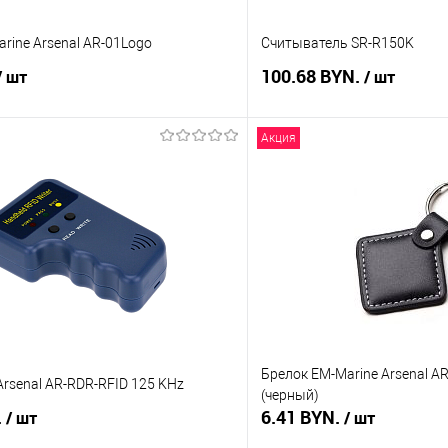
rine Arsenal AR-01Logo
Считыватель SR-R150K
100.68 BYN.
/ шт
/ шт
Акция
В корзину
В корз
 клик
Сравнение
Купить в 1 клик
В наличии
В избранное
Брелок EM-Marine Arsenal 
rsenal AR-RDR-RFID 125 KHz
(черный)
.
6.41 BYN.
/ шт
/ шт