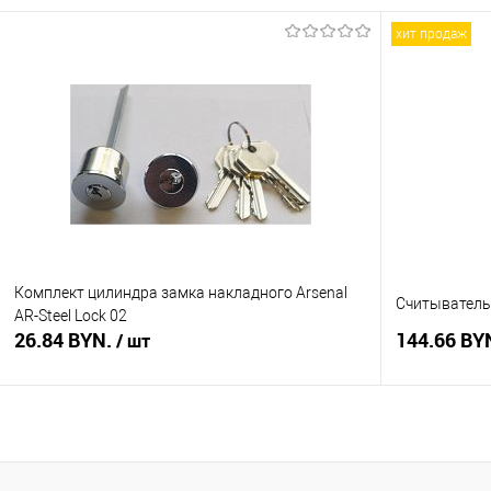
хит продаж
В корзину
Купить в 1 клик
Сравнение
Купить в 1
В избранное
В наличии
В избранное
Комплект цилиндра замка накладного Arsenal
Считыватель M
AR-Steel Lock 02
26.84 BYN.
144.66 BY
/ шт
В корзину
Купить в 1 клик
Сравнение
Купить в 1