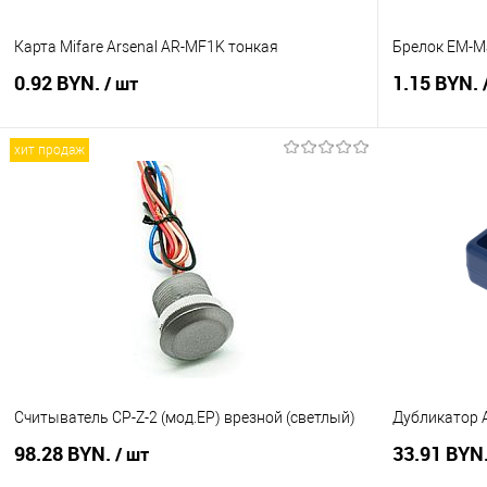
Карта Mifare Arsenal AR-MF1K тонкая
Брелок EM-Ma
0.92 BYN.
1.15 BYN.
/ шт
хит продаж
В корзину
Купить в 1 клик
Сравнение
Купить в 1
В избранное
В наличии
В избранное
Считыватель CP-Z-2 (мод.ЕP) врезной (светлый)
Дубликатор A
98.28 BYN.
33.91 BYN
/ шт