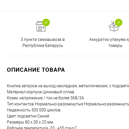
3 пункта самовывоза в
Аккуратно упакуем х
Республике Беларусь
товары
ОПИСАНИЕ ТОВАРА
Кнопка запроса на выход накладная, металлическая, с подсветк
Материал корпуса Цинковый сплав
Комм. напряжение / ток не более 36В/3А
Тип контактов Нормально-разомкнутые Нормально-разомкнут
Надежность 500.000 циклов
Цвет подсветки Синий
Размеры 80 x 30 x 25 мм
Рабочая температура -20...+55 град.С