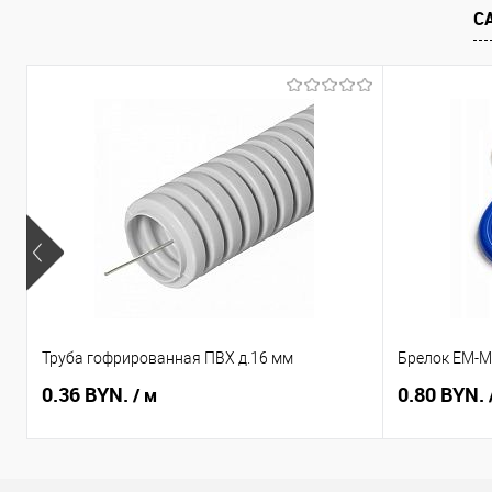
С
В избранное
В наличии
В избранное
Труба гофрированная ПВХ д.16 мм
Брелок EM-Ma
0.36 BYN.
0.80 BYN.
/ м