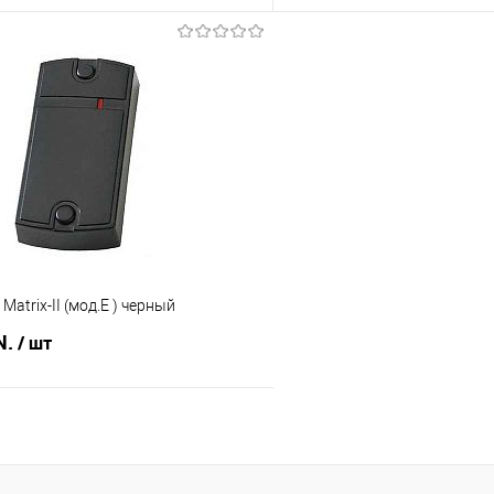
В корзину
В корз
 клик
Сравнение
Купить в 1 клик
В наличии
В избранное
atrix-II (мод.E ) черный
N.
/ шт
В корзину
 клик
Сравнение