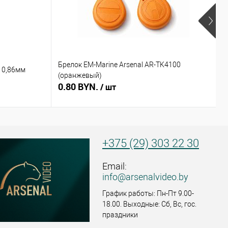
Брелок EM-Marine Arsenal AR-TK4100
Б
 0,86мм
(оранжевый)
(
0.80 BYN.
0
/ шт
+375 (29) 303 22 30
Email:
info@arsenalvideo.by
График работы: Пн-Пт 9.00-
18.00. Выходные: Сб, Вс, гос.
праздники