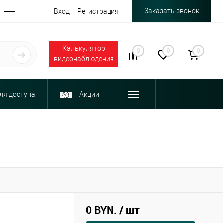
Заказать звонок
Вход
Регистрация
Калькулятор
0
0
0
видеонаблюдения
ля доступа
Акции
0 BYN.
/ шт