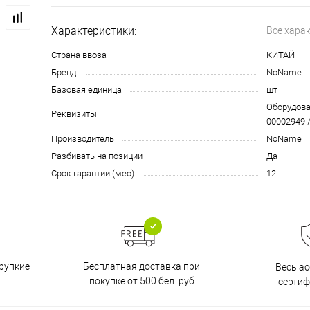
Характеристики:
Все хара
Страна ввоза
КИТАЙ
Бренд.
NoName
Базовая единица
шт
Оборудован
Реквизиты
00002949 /
Производитель
NoName
Разбивать на позиции
Да
Срок гарантии (мес)
12
Бесплатная доставка при
рупкие
Весь а
покупке от 500 бел. руб
серти