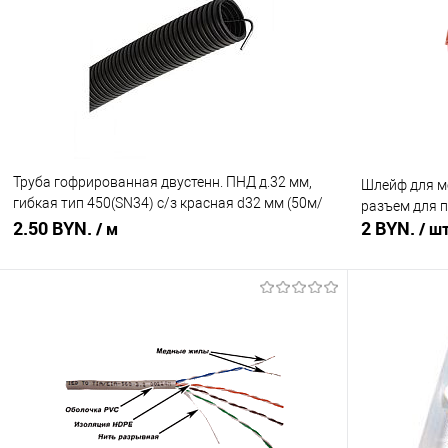
Купить в 1 клик
Сравнение
Купить в 1
В избранное
В наличии
В избранное
Труба гофрированная двустенн. ПНД д.32 мм,
Шлейф для м
гибкая тип 450(SN34) с/з красная d32 мм (50м/
разъем для 
уп)
2.50 BYN.
2 BYN.
/ м
/ ш
В корзину
Купить в 1 клик
Сравнение
Купить в 1
В избранное
В наличии
В избранное