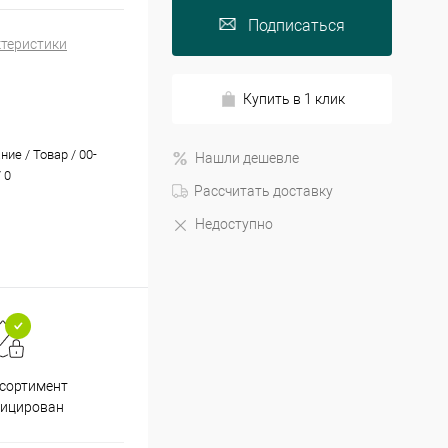
Подписаться
ктеристики
Купить в 1 клик
ие / Товар / 00-
Нашли дешевле
 0
Рассчитать доставку
Недоступно
Принимаем все способы
При
ссортимент
оплаты
фицирован