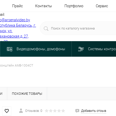
Прайс
Контакты
Портфолио
Сервис
ail:
fo@arsenalvideo.by
спублика Беларусь, г.
нск, ул.
ахановская д. 27,
м. 30
Видеодомофоны, домофоны
Системы контро
ронштейн АМВ-1004СТ
КИ
ПОХОЖИЕ ТОВАРЫ
Отзывов: 0
Добавить отзыв