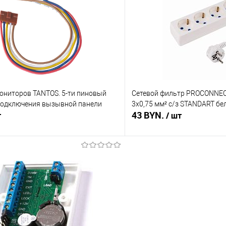
 клик
Сравнение
Купить в 1 клик
В наличии
В избранное
ониторов TANTOS. 5-ти пиновый
Сетевой фильтр PROCONNECT
подключения вызывной панели
3х0,75 мм² с/з STANDART б
43 BYN.
т
/ шт
В корзину
В корз
 клик
Сравнение
Купить в 1 клик
В наличии
В избранное