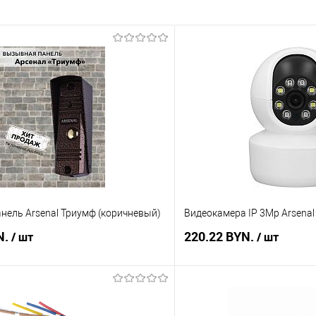
нель Arsenal Триумф (коричневый)
Видеокамера IP 3Mp Arsenal
N.
220.22 BYN.
/ шт
/ шт
В корзину
В корз