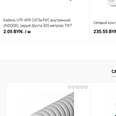
Кабель UTP 4PR CAT5е PVC внутренний
Сетевой конт
(INDOOR), серый (бухта 305 метров) TWT
2.05 BYN.
235.55 BY
/ м
В корзину
Купить в 1 клик
Сравнение
Купить в 1
С
В избранное
В наличии
В избранное