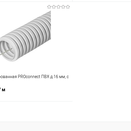
В корзину
В корз
 клик
Сравнение
Купить в 1 клик
В наличии
В избранное
ованная PROconnect ПВХ д.16 мм, с
/ м
В корзину
 клик
Сравнение