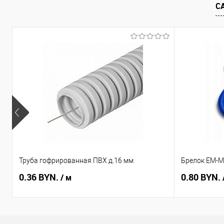
С
В избранное
В наличии
В избранное
Труба гофрированная ПВХ д.16 мм
Брелок EM-Ma
0.36 BYN.
0.80 BYN.
/ м