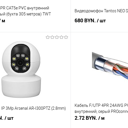
4PR CAT5е PVC внутренний
Видеодомофон Tantos NEO S
рый (бухта 305 метров) TWT
680 BYN.
/ м
/ шт
В корзину
В корз
 клик
Сравнение
Купить в 1 клик
В наличии
В избранное
Кабель F/UTP 4PR 24AWG PV
IP 3Mp Arsenal AR-I300PTZ (2.8mm)
внутренний, серый PROconn
N.
2.72 BYN.
/ шт
/ м