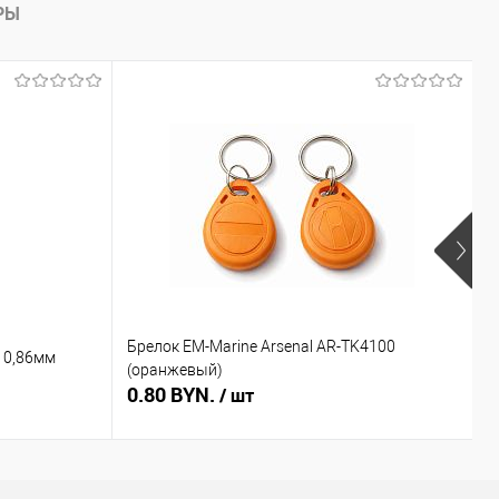
РЫ
Брелок EM-Marine Arsenal AR-TK4100
Б
 0,86мм
(оранжевый)
(
0.80 BYN.
0
/ шт