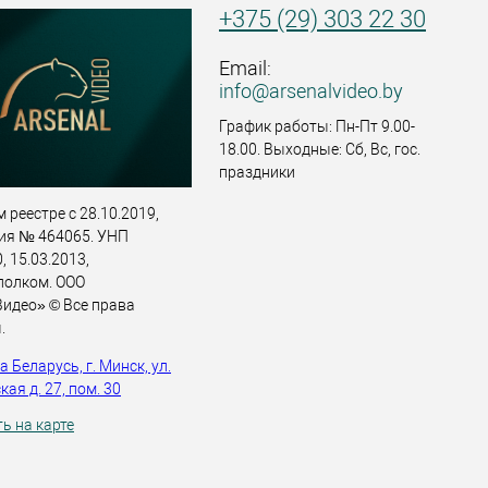
+375 (29) 303 22 30
Email:
info@arsenalvideo.by
График работы: Пн-Пт 9.00-
18.00. Выходные: Сб, Вс, гос.
праздники
 реестре с 28.10.2019,
ия № 464065. УНП
 15.03.2013,
полком. ООО
идео» © Все права
.
 Беларусь, г. Минск, ул.
ая д. 27, пом. 30
ь на карте