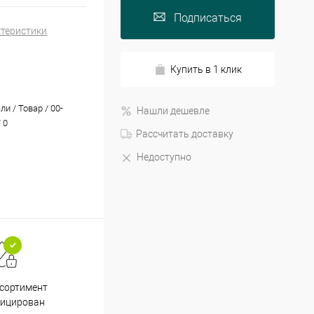
Подписаться
ктеристики
Купить в 1 клик
и / Товар / 00-
Нашли дешевле
 0
Рассчитать доставку
Недоступно
Принимаем все способы
При
ссортимент
оплаты
фицирован