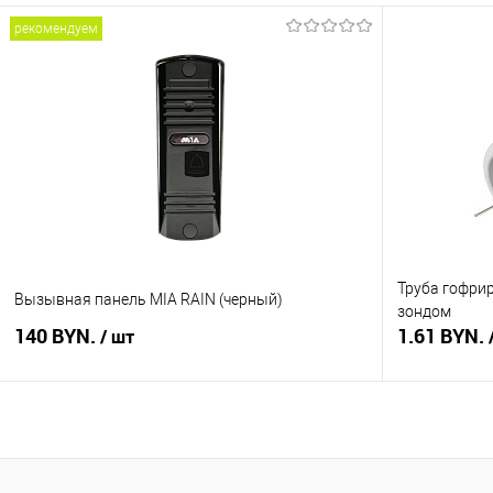
рекомендуем
В корзину
Купить в 1 клик
Сравнение
Купить в 1
В избранное
В наличии
В избранное
Труба гофрир
Вызывная панель MIA RAIN (черный)
зондом
140 BYN.
1.61 BYN.
/ шт
В корзину
Купить в 1 клик
Сравнение
Купить в 1