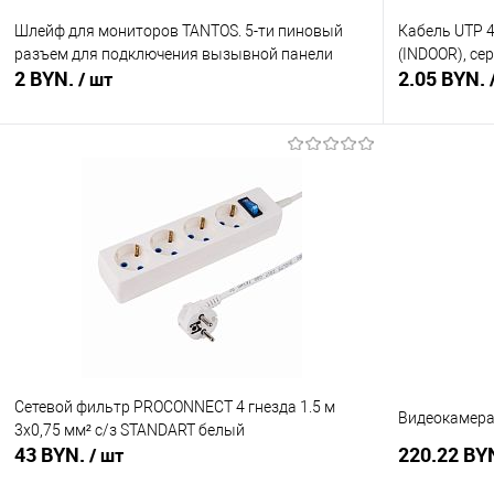
Шлейф для мониторов TANTOS. 5-ти пиновый
Кабель UTP 
разъем для подключения вызывной панели
(INDOOR), се
2 BYN.
2.05 BYN.
/ шт
В корзину
Купить в 1 клик
Сравнение
Купить в 1
В избранное
В наличии
В избранное
Сетевой фильтр PROCONNECT 4 гнезда 1.5 м
Видеокамера 
3х0,75 мм² с/з STANDART белый
43 BYN.
220.22 BY
/ шт