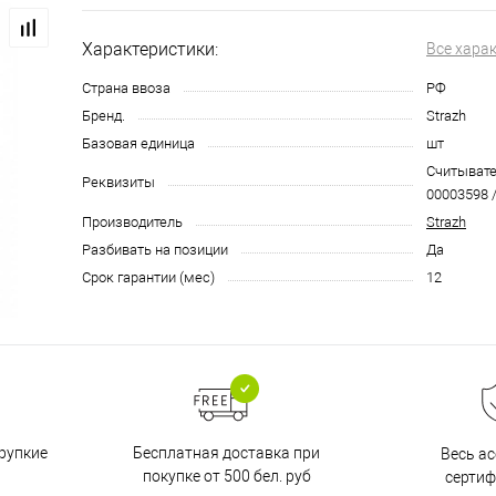
Характеристики:
Все хара
Страна ввоза
РФ
Бренд.
Strazh
Базовая единица
шт
Считывател
Реквизиты
00003598 /
Производитель
Strazh
Разбивать на позиции
Да
Срок гарантии (мес)
12
Бесплатная доставка при
рупкие
Весь а
покупке от 500 бел. руб
серти