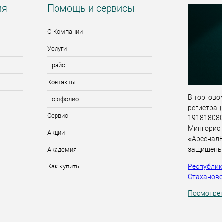
ия
Помощь и сервисы
О Компании
Услуги
Прайс
Контакты
В торговом
Портфолио
регистрац
Сервис
191818080,
Мингорис
Акции
«АрсеналВ
защищены
Академия
Республика
Как купить
Стахановск
Посмотрет