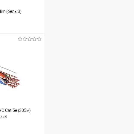
lim (белый)
ину
Сравнение
В наличии
C Cat 5е (305м)
ecеt