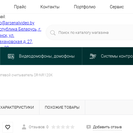
Прайс
Контакты
Портфолио
Сервис
ail:
fo@arsenalvideo.by
спублика Беларусь, г.
нск, ул.
ахановская д. 27,
м. 30
Видеодомофоны, домофоны
Системы контро
етевой считыватель SR-NR120K
ХАРАКТЕРИСТИКИ
ПОХОЖИЕ ТОВАРЫ
Отзывов: 0
Добавить отзыв