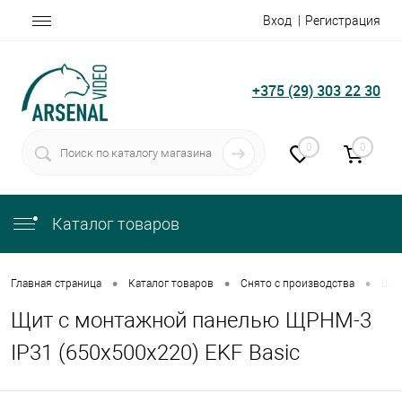
Вход
Регистрация
+375 (29) 303 22 30
0
0
Каталог товаров
•
•
•
Главная страница
Каталог товаров
Снято с производства
Щит
Щит с монтажной панелью ЩРНМ-3
IP31 (650х500х220) EKF Basic