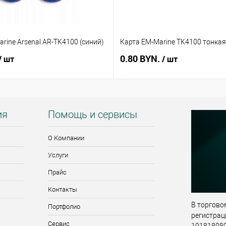
rine Arsenal AR-TK4100 (синий)
Карта EM-Marine TK4100 тонкая
0.80 BYN.
/ шт
/ шт
ия
Помощь и сервисы
О Компании
Услуги
Прайс
Контакты
В торговом
Портфолио
регистрац
Сервис
191818080,