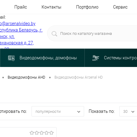
Прайс
Контакты
Портфолио
Сервис
ail:
fo@arsenalvideo.by
спублика Беларусь, г.
нск, ул.
ахановская д. 27,
м. 30
Видеодомофоны, домофоны
Системы контро
•
•
Видеодомофоны AHD
Видеодомофоны Arsenal HD
ртировать по:
Показать по:
популярности
30