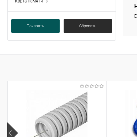
Карта памяти
2GB~128GB, TF-карта класса 10 (micro SD-
карта)
(1)
Е
Слот для MicroSD
(15)
Показать
Сбросить