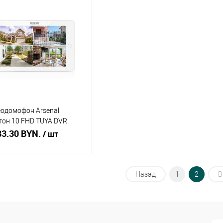
одомофон Arsenal
он 10 FHD TUYA DVR
ый)
83.30 BYN.
/ шт
Подписаться
Назад
1
2
В
ть в 1 клик
Сравнение
збранное
Недоступно