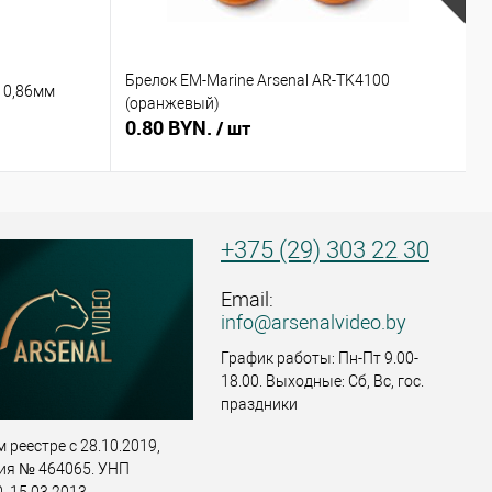
Брелок EM-Marine Arsenal AR-TK4100
Б
 0,86мм
(оранжевый)
(
0.80 BYN.
0
/ шт
+375 (29) 303 22 30
Email:
info@arsenalvideo.by
График работы: Пн-Пт 9.00-
18.00. Выходные: Сб, Вс, гос.
праздники
 реестре с 28.10.2019,
ия № 464065. УНП
 15.03.2013,