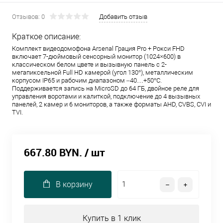
Отзывов: 0
Добавить отзыв
Краткое описание:
Комплект видеодомофона Arsenal Грация Pro + Рокси FHD
включает 7-дюймовый сенсорный монитор (1024×600) в
классическом белом цвете и вызывную панель с 2-
мегапиксельной Full HD камерой (угол 130°), металлическим
корпусом IP65 и рабочим диапазоном –40…+50°C.
Поддерживается запись на MicroSD до 64 ГБ, двойное реле для
управления воротами и калиткой, подключение до 4 вызывных
панелей, 2 камер и 6 мониторов, а также форматы AHD, CVBS, CVI и
TVI.
667.80 BYN.
/ шт
В корзину
Купить в 1 клик